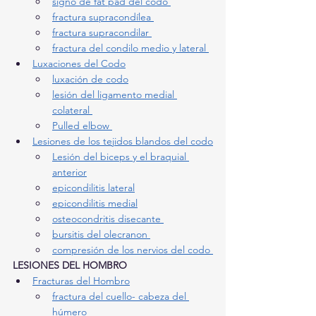
signo de fat pad del codo 
fractura supracondílea 
fractura supracondilar 
fractura del condilo medio y lateral 
Luxaciones del Codo
luxación de codo
lesión del ligamento medial 
colateral 
Pulled elbow 
Lesiones de los tejidos blandos del codo
Lesión del biceps y el braquial 
anterior
epicondilitis lateral
epicondilitis medial
osteocondritis disecante 
bursitis del olecranon 
compresión de los nervios del codo 
LESIONES DEL HOMBRO
Fracturas del Hombro
fractura del cuello- cabeza del 
húmero