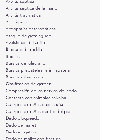
Artritis séptica
Artritis séptica de la mano
Artritis traumática
Artritis viral
Artropatías enteropáticas
Ataque de gota agudo
Avulsiones del anillo
B
loqueo de rodilla
Bursitis
Bursitis del olecranon
Bursitis prepatelear e infrapatelar
Bursitis subacromial
C
lasificación de garden
Compresión de los nervios del codo
Contacto con animales salvajes
Cuerpos extraños bajo la uña
Cuerpos extraños dentro del pie
D
edo bloqueado
Dedo de mallet
Dedo en gatillo
Dedo en mallet con fractura