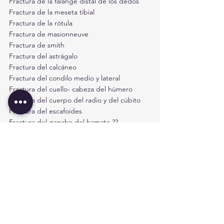
Fractura de la falange distal de los dedos
Fractura de la meseta tibial
Fractura de la rótula
Fractura de masionneuve
Fractura de smith
Fractura del astrágalo
Fractura del calcáneo
Fractura del condilo medio y lateral
Fractura del cuello- cabeza del húmero
Fractura del cuerpo del radio y del cúbito
Fractura del escafoides
Fractura del gancho del hamate ??
Fractura del maleolo lateral o medial 
desplazada
Fractura del maleolo lateral o medial sin 
desplazamiento
Fractura del olecranon
Fractura intertrocantérea
Fractura intracapsular del cuello del fémur
Fractura luxación de bennet
Fractura luxación de galeazzi