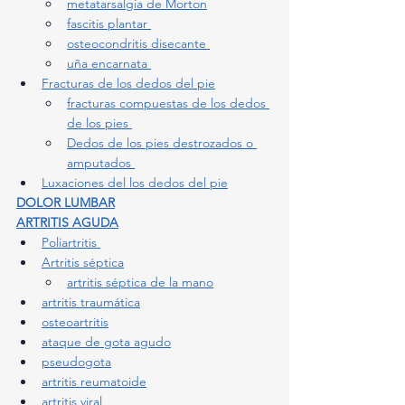
metatarsalgia de Morton
fascitis plantar 
osteocondritis disecante 
uña encarnata 
Fracturas de los dedos del pie
fracturas compuestas de los dedos 
de los pies 
Dedos de los pies destrozados o 
amputados 
Luxaciones del los dedos del pie
DOLOR LUMBAR
ARTRITIS AGUDA
Poliartritis 
Artritis séptica
artritis séptica de la mano
artritis traumática
osteoartritis
ataque de gota agudo
pseudogota
artritis reumatoide
artritis viral