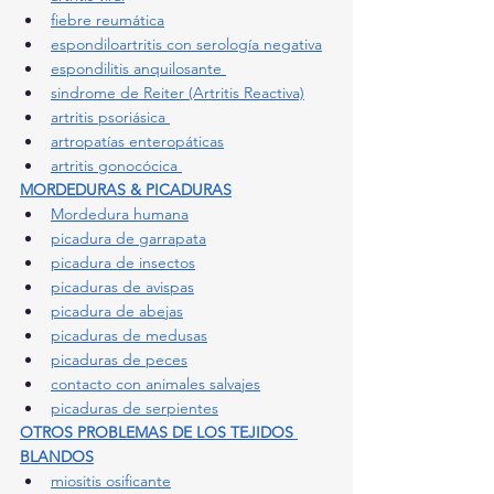
fiebre reumática
espondiloartritis con serología negativa
espondilitis anquilosante 
sindrome de Reiter (Artritis Reactiva)
artritis psoriásica 
artropatías enteropáticas
artritis gonocócica 
MORDEDURAS & PICADURAS
Mordedura humana
picadura de garrapata
picadura de insectos
picaduras de avispas
picadura de abejas
picaduras de medusas
picaduras de peces
contacto con animales salvajes
picaduras de serpientes
OTROS PROBLEMAS DE LOS TEJIDOS 
BLANDOS
miositis osificante