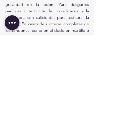
gravedad de la lesión. Para desgarros 
parciales o tendinitis, la inmovilización y la 
fisioterapia son suficientes para restaurar la 
función. En casos de rupturas completas de 
los tendones, como en el dedo en martillo o 
la lesión de boutonnière, puede ser 
necesaria la reparación quirúrgica, seguida 
de un período de rehabilitación para 
recuperar el rango de movimiento y la fuerza 
en los dedos. La fisioterapia es clave para 
prevenir rigidez y mejorar la función a largo 
plazo.
Ver todo
Entradas recientes