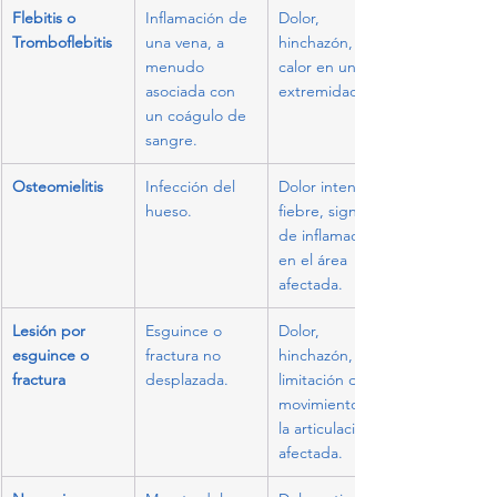
Flebitis o 
Inflamación de 
Dolor, 
Tromboflebitis
una vena, a 
hinchazón, 
menudo 
calor en una 
asociada con 
extremidad.
un coágulo de 
sangre.
Osteomielitis
Infección del 
Dolor intenso, 
hueso.
fiebre, signos 
de inflamación 
en el área 
afectada.
Lesión por 
Esguince o 
Dolor, 
esguince o 
fractura no 
hinchazón, 
fractura
desplazada.
limitación del 
movimiento en 
la articulación 
afectada.