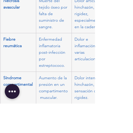
Necrosis 
Muerte del 
Dolor articular, 
avascular
tejido óseo por 
hinchazón, 
falta de 
rigidez, 
suministro de 
especialmente 
sangre.
en la cadera.
Fiebre 
Enfermedad 
Dolor e 
reumática
inflamatoria 
inflamación en 
post-infección 
varias 
por 
articulaciones.
estreptococo.
Síndrome 
Aumento de la 
Dolor intenso, 
compartimental
presión en un 
hinchazón, 
compartimento
sensación de 
 muscular.
rigidez.
Síndrome de 
Artritis reactiva 
Dolor e 
Reiter
a una infección 
inflamación en 
en otra parte 
las 
del cuerpo.
articulaciones, 