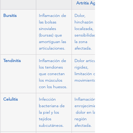
Artritis Aguda
Bursitis
Inflamación de 
Dolor, 
las bolsas 
hinchazón 
sinoviales 
localizada, 
(bursas) que 
sensibilidad en 
amortiguan las 
la zona 
articulaciones.
afectada.
Tendinitis
Inflamación de 
Dolor articular, 
los tendones 
rigidez, 
que conectan 
limitación de 
los músculos 
movimiento.
con los huesos.
Celulitis
Infección 
Inflamación, 
bacteriana de 
enrojecimiento,
la piel y los 
 dolor en la 
tejidos 
región 
subcutáneos.
afectada.