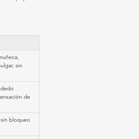
 muñeca, 
lgar, sin 
l dedo 
sensación de 
 sin bloqueo 