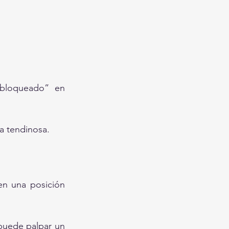
bloqueado” en 
na tendinosa.
n una posición 
puede palpar un 