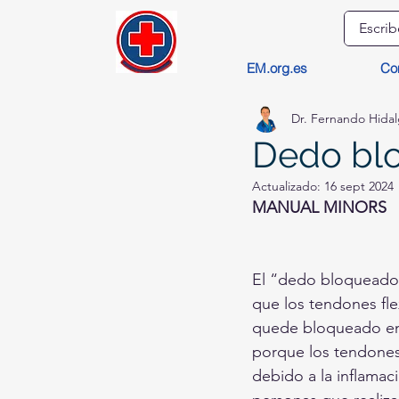
EM.org.es
Co
Dr. Fernando Hida
Dedo bl
Actualizado:
16 sept 2024
MANUAL MINORS
El “dedo bloqueado” 
que los tendones fle
quede bloqueado en 
porque los tendones 
debido a la inflamac