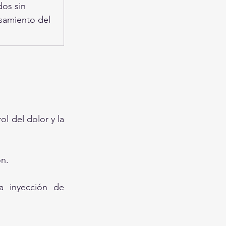
os sin 
samiento del 
l del dolor y la 
ón.
a inyección de 