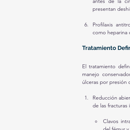
antes de la cir
presentan deshi
Profilaxis anti
como heparina d
Tratamiento Defin
El tratamiento defin
manejo conservador
úlceras por presión 
Reducción abiert
de las fracturas
Clavos intr
del fémur y