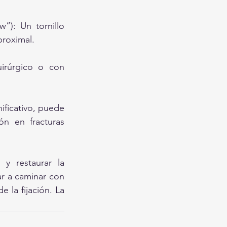
”): Un tornillo 
proximal.
irúrgico o con 
ificativo, puede 
n en fracturas 
y restaurar la 
r a caminar con 
 la fijación. La 