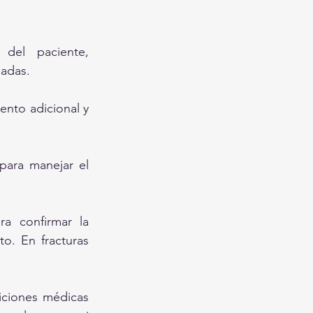
del paciente, 
iadas.
ento adicional y 
ara manejar el 
a confirmar la 
o. En fracturas 
iciones médicas 