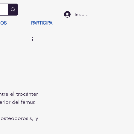
Iniciar sesión
SOS
PARTICIPA
tre el trocánter 
rior del fémur. 
steoporosis, y 