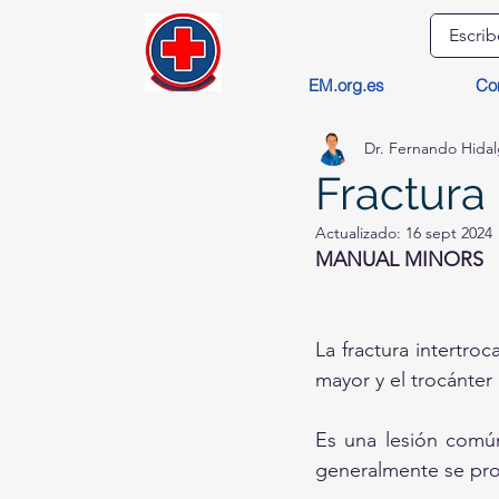
EM.org.es
Co
Dr. Fernando Hida
Fractura 
Actualizado:
16 sept 2024
MANUAL MINORS
La fractura intertro
mayor y el trocánter
Es una lesión común
generalmente se prod