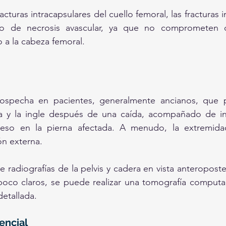
racturas intracapsulares del cuello femoral, las fracturas i
o de necrosis avascular, ya que no comprometen di
 a la cabeza femoral.
sospecha en pacientes, generalmente ancianos, que p
ra y la ingle después de una caída, acompañado de in
eso en la pierna afectada. A menudo, la extremida
ón externa.
radiografías de la pelvis y cadera en vista anteroposteri
oco claros, se puede realizar una tomografía computar
etallada.
encial