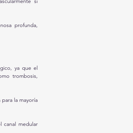
scularmente si 
enosa profunda, 
gico, ya que el 
omo trombosis, 
 para la mayoría 
l canal medular 