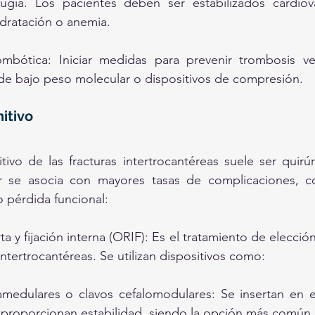
ugía. Los pacientes deben ser estabilizados cardiova
dratación o anemia.
trombótica: Iniciar medidas para prevenir trombosis v
e bajo peso molecular o dispositivos de compresión.
itivo
itivo de las fracturas intertrocantéreas suele ser quirúr
 se asocia con mayores tasas de complicaciones, c
o pérdida funcional:
a y fijación interna (ORIF): Es el tratamiento de elección
 intertrocantéreas. Se utilizan dispositivos como:
amedulares o clavos cefalomodulares: Se insertan en e
 proporcionan estabilidad, siendo la opción más común.