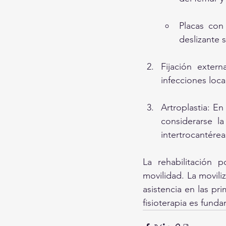
Placas con 
deslizante s
Fijación exter
infecciones loc
Artroplastia: En
considerarse la
intertrocantérea
La rehabilitación p
movilidad. La movili
asistencia en las pri
fisioterapia es funda