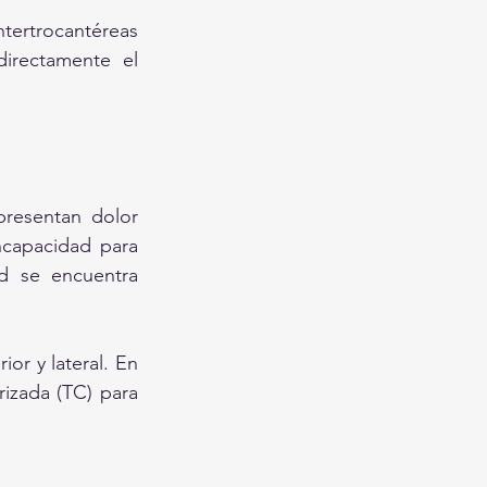
ntertrocantéreas 
rectamente el 
resentan dolor 
capacidad para 
d se encuentra 
or y lateral. En 
izada (TC) para 