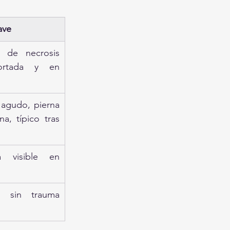
ave
 de necrosis 
ortada y en 
agudo, pierna 
a, típico tras 
 visible en 
, sin trauma 