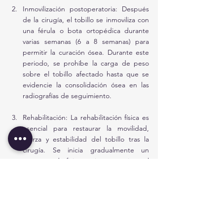
Inmovilización postoperatoria: Después 
de la cirugía, el tobillo se inmoviliza con 
una férula o bota ortopédica durante 
varias semanas (6 a 8 semanas) para 
permitir la curación ósea. Durante este 
periodo, se prohíbe la carga de peso 
sobre el tobillo afectado hasta que se 
evidencie la consolidación ósea en las 
radiografías de seguimiento.
Rehabilitación: La rehabilitación física es 
esencial para restaurar la movilidad, 
fuerza y estabilidad del tobillo tras la 
cirugía. Se inicia gradualmente un 
programa de fisioterapia para mejorar el 
rango de movimiento y fortalecer los 
músculos. La movilización temprana bajo 
supervisión es clave para prevenir 
rigidez articular y pérdida de función.