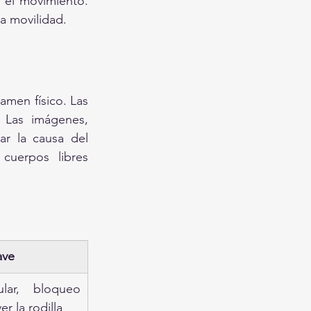
 el movimiento. 
la movilidad.
amen físico. Las 
 Las imágenes, 
ar la causa del 
cuerpos libres 
ave
lar, bloqueo 
r la rodilla