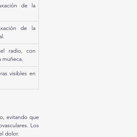
xación de la 
xación de la 
al.
el radio, con 
la muñeca.
as visibles en 
so, evitando que 
vasculares. Los 
l dolor. 