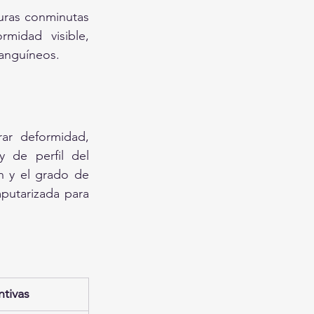
uras conminutas 
midad visible, 
sanguíneos.
ar deformidad, 
 de perfil del 
n y el grado de 
utarizada para 
ntivas