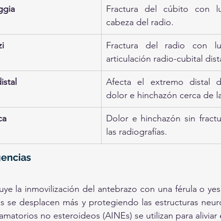
ggia
Fractura del cúbito con lu
cabeza del radio.
i
Fractura del radio con lu
articulación radio-cubital dist
istal
Afecta el extremo distal d
dolor e hinchazón cerca de 
ca
Dolor e hinchazón sin fractur
las radiografías.
encias
cluye la inmovilización del antebrazo con una férula o ye
s se desplacen más y protegiendo las estructuras neuro
lamatorios no esteroideos (AINEs) se utilizan para aliviar e