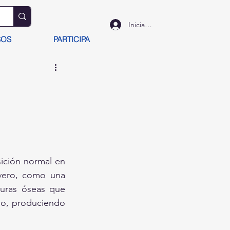
Iniciar sesión
SOS
PARTICIPA
ición normal en 
vero, como una 
uras óseas que 
o, produciendo 