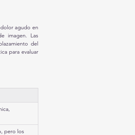
 dolor agudo en 
de imagen. Las 
lazamiento del 
ca para evaluar 
ica, 
o, pero los 