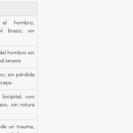
el hombro, 
l brazo, sin 
del hombro sin 
ad severa
o, sin pérdida 
bíceps
icipital, con 
o, sin rotura 
de un trauma, 