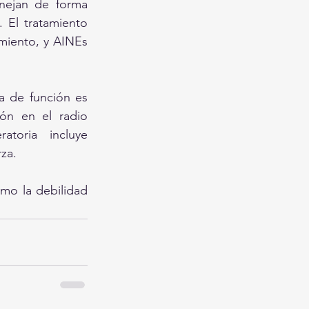
nejan de forma 
 El tratamiento 
miento, y AINEs 
a de función es 
dón en el radio 
toria incluye 
rza.
mo la debilidad 