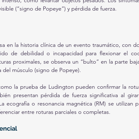
 intenso, como levantar objetos pesados. Los síntomas
sible (“signo de Popeye”) y pérdida de fuerza.
sa en la historia clínica de un evento traumático, con do
ido de debilidad o incapacidad para flexionar el cod
turas proximales, se observa un “bulto” en la parte baja
da del músculo (signo de Popeye). 
 como la prueba de Ludington pueden confirmar la rotur
bién presentan pérdida de fuerza significativa al girar
 La ecografía o resonancia magnética (RM) se utilizan pa
ferenciar entre roturas parciales o completas.
encial