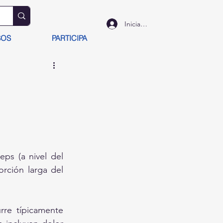
Iniciar sesión
SOS
PARTICIPA
ps (a nivel del 
ción larga del 
re típicamente 