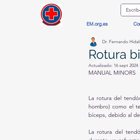
EM.org.es
Co
Dr. Fernando Hida
Rotura bi
Actualizado:
16 sept 2024
MANUAL MINORS
La rotura del tendón
hombro) como el ten
bíceps, debido al de
La rotura del tend