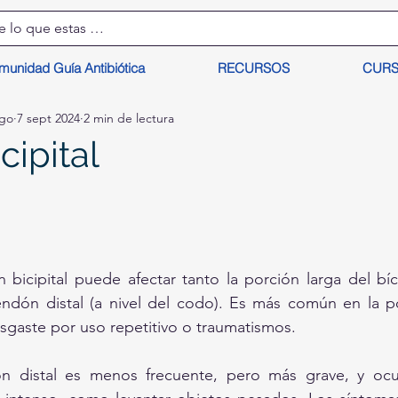
munidad Guía Antibiótica
RECURSOS
CUR
lgo
7 sept 2024
2 min de lectura
cipital
 bicipital puede afectar tanto la porción larga del bíce
dón distal (a nivel del codo). Es más común en la por
sgaste por uso repetitivo o traumatismos. 
ón distal es menos frecuente, pero más grave, y ocur