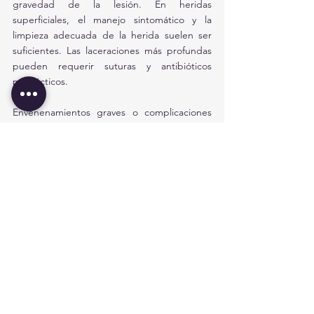
gravedad de la lesión. En heridas 
superficiales, el manejo sintomático y la 
limpieza adecuada de la herida suelen ser 
suficientes. Las laceraciones más profundas 
pueden requerir suturas y antibióticos 
profilácticos. 
Envenenamientos graves o complicaciones 
sistémicas pueden requerir hospitalización 
prolongada y monitoreo, con el uso de 
sueros antiveneno si están disponibles para 
ciertas especies. El seguimiento también 
incluye la vigilancia de infecciones y la 
posible necesidad de intervención 
quirúrgica si hay tejido necrosado o daño 
estructural significativo.