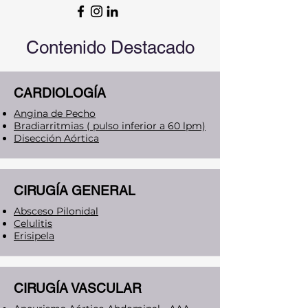
Contenido Destacado
CARDIOLOGÍA
Angina de Pecho
Bradiarritmias ( pulso inferior a 60 lpm)
Disección Aórtica
CIRUGÍA GENERAL
Absceso Pilonidal
Celulitis
Erisipela
CIRUGÍA VASCULAR