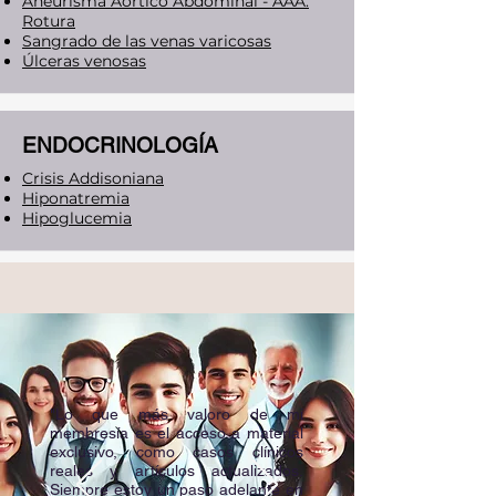
Aneurisma Aórtico Abdominal - AAA.
Rotura
Sangrado de las venas varicosas
Úlceras venosas
ENDOCRINOLOGÍA
​Crisis Addisoniana
Hiponatremia
Hipoglucemia
HEMATOLOGÍA​
Anemia drepanocítica
Porfiria
Trombosis Venosa Profunda
"Lo que más valoro de mi
membresía es el acceso a material
exclusivo, como casos clínicos
INFECTOLOGÍA
reales y artículos actualizados.
Siempre estoy un paso adelante en
Ántrax o Carbunco