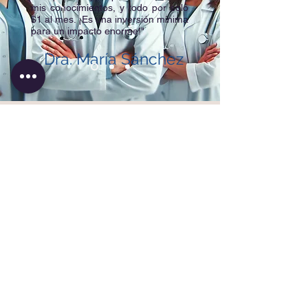
mis conocimientos, y todo por solo
Dengue
$1 al mes. ¡Es una inversión mínima
Fiebre de Lassa
para un impacto enorme!"
Dra. María Sánchez
Por solo $1 mensual
Tendrás acceso al Manual de