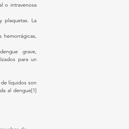
l o intravenosa 
y plaquetas. La 
 hemorrágicas, 
engue grave, 
izados para un 
de líquidos son 
ada al dengue[1]