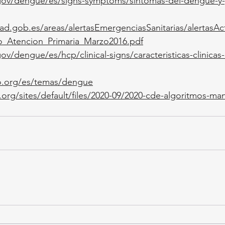
gov/dengue/es/signs-symptoms/sintomas-del-dengue-y
ad.gob.es/areas/alertasEmergenciasSanitarias/alertasAc
_Atencion_Primaria_Marzo2016.pdf
v/dengue/es/hcp/clinical-signs/caracteristicas-clinicas-
o.org/es/temas/dengue
org/sites/default/files/2020-09/2020-cde-algoritmos-man