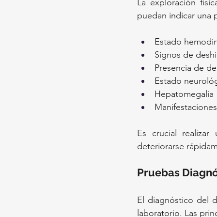
La exploración físi
puedan indicar una 
Estado hemodiná
Signos de deshi
Presencia de der
Estado neuroló
Hepatomegalia
Manifestacione
Es crucial realiza
deteriorarse rápidame
Pruebas Diagnó
El diagnóstico del 
laboratorio. Las pri