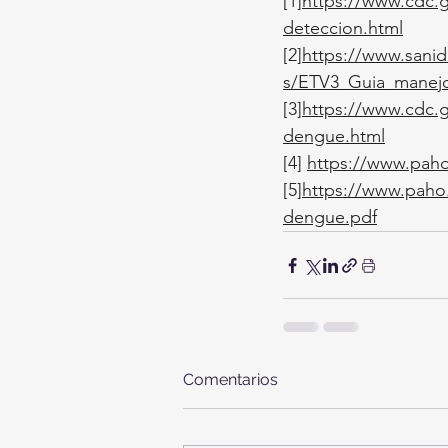
[1]
https://www.cdc.
deteccion.html
[2]
https://www.sanid
s/ETV3_Guia_manejo
[3]
https://www.cdc.go
dengue.html
[4]
https://www.pah
[5]
https://www.paho.
dengue.pdf
Comentarios