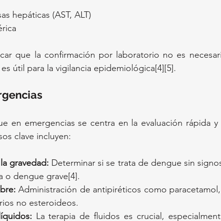
as hepáticas (AST, ALT)
rica
ar que la confirmación por laboratorio no es necesaria 
es útil para la vigilancia epidemiológica[4][5].
rgencias
 en emergencias se centra en la evaluación rápida y la
sos clave incluyen:
 la gravedad:
 Determinar si se trata de dengue sin signo
a o dengue grave[4].
bre:
 Administración de antipiréticos como paracetamol, 
rios no esteroideos.
íquidos:
 La terapia de fluidos es crucial, especialmen