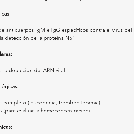
icas:
e anticuerpos IgM e IgG específicos contra el virus de
la detección de la proteína NS1
ares:
 la detección del ARN viral
lógicas:
completo (leucopenia, trombocitopenia)
 (para evaluar la hemoconcentración)
icas: