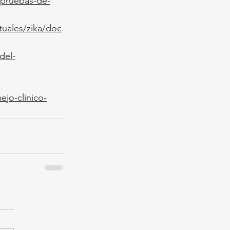
-pruebas-de-
tuales/zika/doc
del-
ejo-clinico-