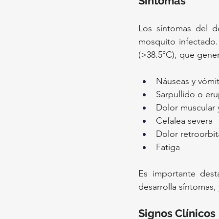
Síntomas
Los síntomas del d
mosquito infectado. 
(>38.5°C), que gener
Náuseas y vómi
Sarpullido o er
Dolor muscular y
Cefalea severa
Dolor retroorbit
Fatiga
Es importante dest
desarrolla síntomas, 
Signos Clínicos