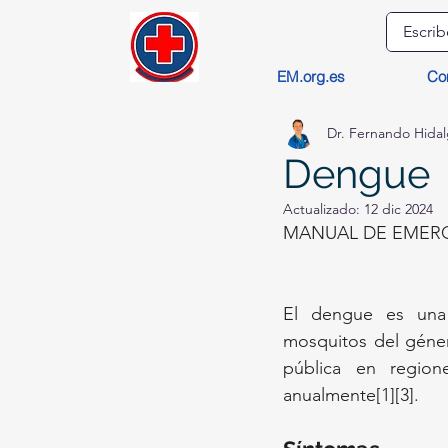
EM.org.es
Co
Dr. Fernando Hida
Dengue
Actualizado:
12 dic 2024
MANUAL DE EMERG
El dengue es una e
mosquitos del géner
pública en regione
anualmente[1][3].