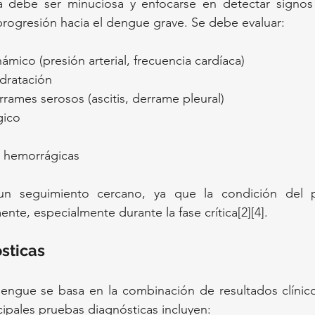
ca debe ser minuciosa y enfocarse en detectar signos
progresión hacia el dengue grave. Se debe evaluar:
mico (presión arterial, frecuencia cardíaca)
dratación
rames serosos (ascitis, derrame pleural)
gico
s hemorrágicas
r un seguimiento cercano, ya que la condición del 
nte, especialmente durante la fase crítica[2][4].
sticas
dengue se basa en la combinación de resultados clínic
ncipales pruebas diagnósticas incluyen: