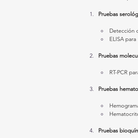
Pruebas serológ
Detección d
ELISA para 
Pruebas molecul
RT-PCR para
Pruebas hemato
Hemograma 
Hematocrito
Pruebas bioquím