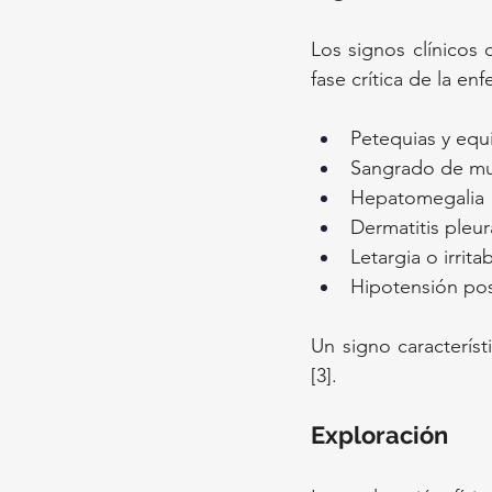
Los signos clínicos
fase crítica de la en
Petequias y equ
Sangrado de muc
Hepatomegalia
Dermatitis pleura
Letargia o irrita
Hipotensión pos
Un signo característ
[3].
Exploración