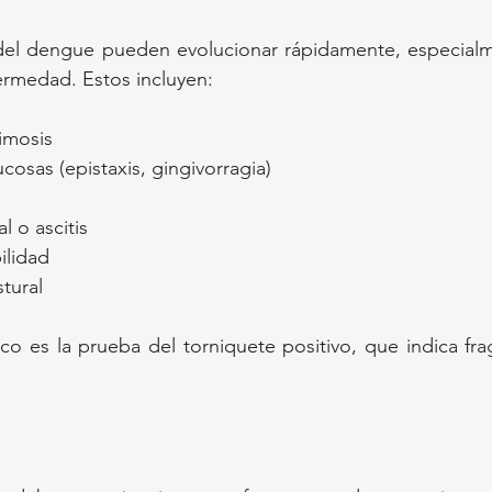
 del dengue pueden evolucionar rápidamente, especialm
fermedad. Estos incluyen:
imosis
osas (epistaxis, gingivorragia)
l o ascitis
bilidad
tural
ico es la prueba del torniquete positivo, que indica frag