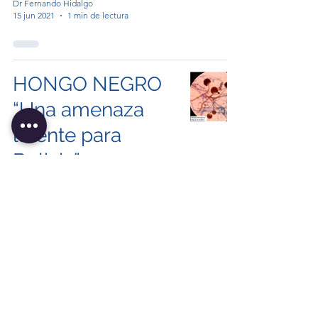
Dr Fernando Hidalgo
15 jun 2021
1 min de lectura
HONGO NEGRO
“Una amenaza
latente para
Bolivia”
Jhossmar Cristians Auza-Santivañez, MD,MSc
5 jun 2021
5 min de lectura
Huracán “COVID-
19” ¿Se avecina