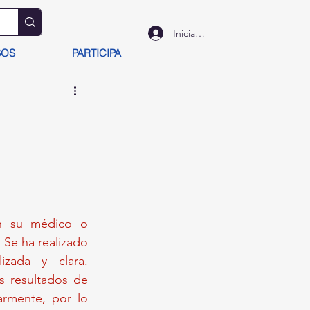
Iniciar sesión
SOS
PARTICIPA
on su médico o 
Se ha realizado 
un esfuerzo para asegurar que la información sea precisa, actualizada y clara. 
s resultados de 
armente, por lo 