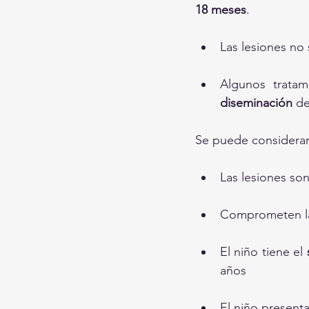
18 meses
.
Las lesiones no 
Algunos trata
diseminación
 de
Se puede considerar 
Las lesiones son
Comprometen l
El niño tiene el 
años
El niño presenta