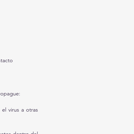
ntacto
propague:
l virus a otras 