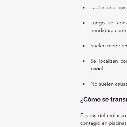
Las lesiones ini
Luego se conv
hendidura centr
Suelen medir en
Se localizan c
pañal
.
No suelen causar
¿Cómo se trans
El virus del molusco
contagio en piscina