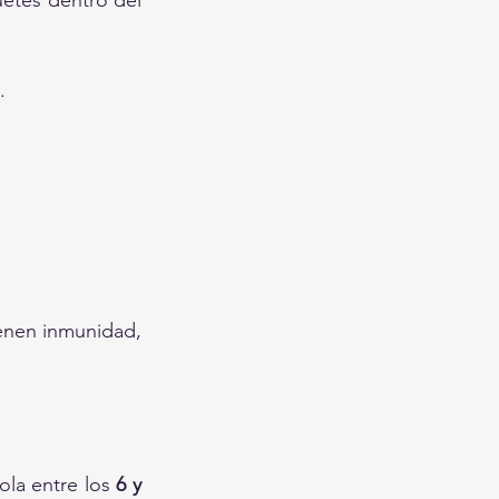
uetes dentro del 
.
ienen inmunidad, 
ola entre los 
6 y 