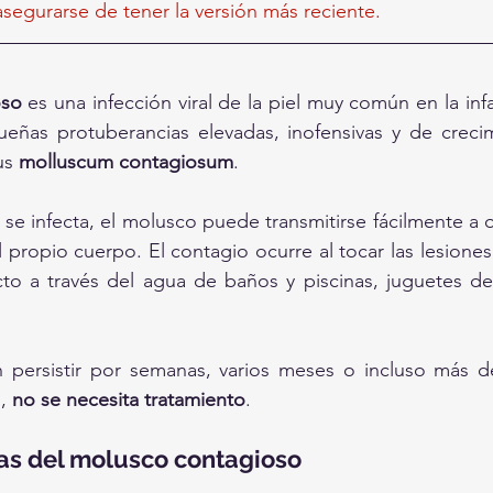
egurarse de tener la versión más reciente.
oso
 es una infección viral de la piel muy común en la inf
ueñas protuberancias elevadas, inofensivas y de crecim
us 
molluscum contagiosum
.
se infecta, el molusco puede transmitirse fácilmente a o
el propio cuerpo. El contagio ocurre al tocar las lesione
to a través del agua de baños y piscinas, juguetes de 
 persistir por semanas, varios meses o incluso más de
, 
no se necesita tratamiento
.
as del molusco contagioso