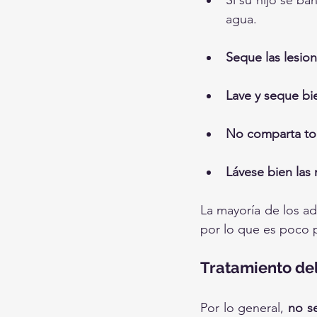
Si su hijo se ba
agua.
Seque las lesione
Lave y seque bi
No comparta toa
Lávese bien las
La mayoría de los ad
por lo que es poco 
Tratamiento de
Por lo general, 
no s