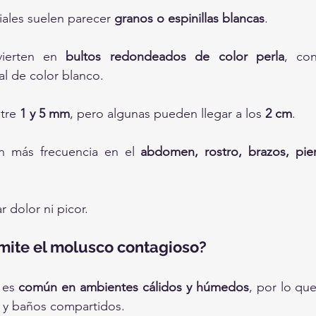
ciales suelen parecer 
granos o espinillas blancas
.
ierten en 
bultos redondeados de color perla
, co
al de color blanco.
tre 
1 y 5 mm
, pero algunas pueden llegar a los 
2 cm
.
on más frecuencia en el 
abdomen, rostro, brazos, pie
 dolor ni picor.
mite el molusco contagioso?
 es 
común en ambientes cálidos y húmedos
, por lo que
s y baños compartidos.