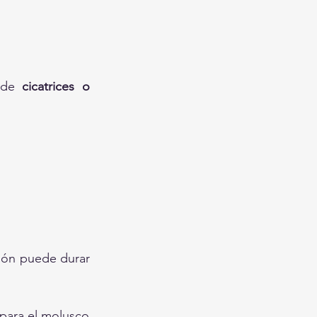
 de 
cicatrices o 
ción puede durar 
 para el molusco