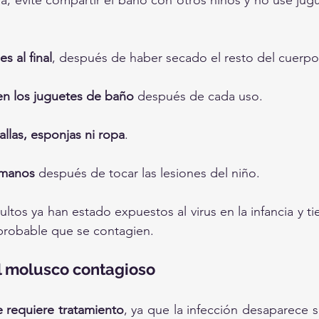
ña, evite compartir el baño con otros niños y no use jug
s al final
, después de haber secado el resto del cuerpo
en los juguetes de baño
 después de cada uso.
llas, esponjas ni ropa
.
 manos
 después de tocar las lesiones del niño.
ultos ya han estado expuestos al virus en la infancia y t
probable que se contagien.
l molusco contagioso
e requiere tratamiento
, ya que la infección desaparece s