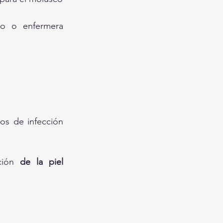
go o enfermera 
os de infección 
ción 
de la piel 