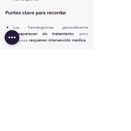
Puntos clave para recordar
Los hemangiomas generalmente 
desaparecen sin tratamiento
, pero 
algunos 
requieren intervención médica
.
Primero 
crecen
, luego comienzan a 
desaparecer gradualmente
.
Pueden provocar problemas si afectan 
estructuras del cuerpo o la autoestima 
del niño
.
Los hemangiomas 
cerca de los ojos, 
nariz o boca
 deben ser evaluados por 
un especialista.
Si 
se ulcera o sangra
 sin control, 
acuda 
al médico de inmediato
.