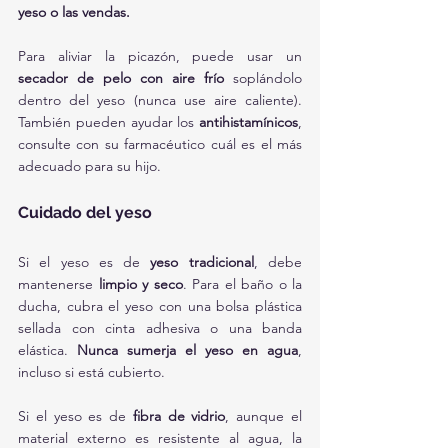
yeso o las vendas.
Para aliviar la picazón, puede usar un 
secador de pelo con aire frío
 soplándolo 
dentro del yeso (nunca use aire caliente). 
También pueden ayudar los 
antihistamínicos
, 
consulte con su farmacéutico cuál es el más 
adecuado para su hijo.
Cuidado del yeso
Si el yeso es de 
yeso tradicional
, debe 
mantenerse 
limpio y seco
. Para el baño o la 
ducha, cubra el yeso con una bolsa plástica 
sellada con cinta adhesiva o una banda 
elástica. 
Nunca sumerja el yeso en agua
, 
incluso si está cubierto.
Si el yeso es de 
fibra de vidrio
, aunque el 
material externo es resistente al agua, la 