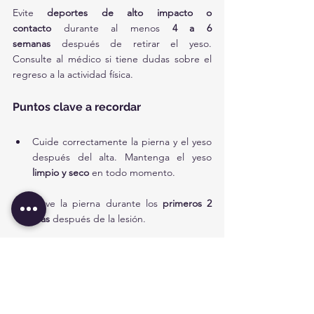
Evite 
deportes de alto impacto o 
contacto
 durante al menos 
4 a 6 
semanas
 después de retirar el yeso. 
Consulte al médico si tiene dudas sobre el 
regreso a la actividad física.
Puntos clave a recordar
Cuide correctamente la pierna y el yeso 
después del alta. Mantenga el yeso 
limpio y seco
 en todo momento.
Eleve la pierna durante los 
primeros 2 
días
 después de la lesión.
No deje que su hijo 
rasque dentro del 
yeso
 ni introduzca objetos.
Busque atención médica urgente si, 
después de 30 minutos de elevación, 