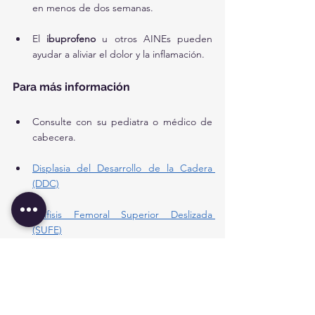
en menos de dos semanas.
El 
ibuprofeno
 u otros AINEs pueden 
ayudar a aliviar el dolor y la inflamación.
Para más información
Consulte con su pediatra o médico de 
cabecera.
Displasia del Desarrollo de la Cadera 
(DDC)
Epífisis Femoral Superior Deslizada 
(SUFE)
Alivio del dolor en niños – Paracetamol e 
Ibuprofeno
Preguntas frecuentes que reciben 