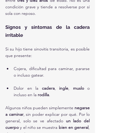
entre 
tres y diez años
 de edad. No es una 
condición grave y tiende a resolverse por sí 
sola con reposo.
Signos y síntomas de la cadera 
irritable
Si su hijo tiene sinovitis transitoria, es posible 
que presente:
Cojera, dificultad para caminar, pararse 
o incluso gatear.
Dolor en la 
cadera
, 
ingle
, 
muslo
 o 
incluso en la 
rodilla
.
Algunos niños pueden simplemente 
negarse 
a caminar
, sin poder explicar por qué. Por lo 
general, solo se ve afectado 
un lado del 
cuerpo
 y el niño se muestra 
bien en general
, 