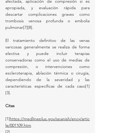
afectada, aplicación de compresión si es 
apropiada, y evaluación rápida para 
descartar complicaciones graves como 
trombosis venosa profunda o embolia 
pulmonar[7][8].
El tratamiento definitivo de las venas 
varicosas generalmente se realiza de forma 
electiva y puede incluir terapias 
conservadoras como el uso de medias de 
compresión, o intervenciones como 
escleroterapia, ablación térmica o cirugía, 
dependiendo de la severidad y las 
características específicas de cada caso[1] 
[3].
Citas
[1]
https://medlineplus.gov/spanish/ency/artic
le/001109.htm
[2]