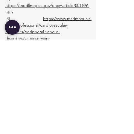
https://medlineplus.gov/ency/article/001109.
htm
[3]
https://www.msdmanuals
.com/professional/cardiovascular-
disorders/peripheral-venous-
disorders/varicose-veins
[4] 
https://www.ucm.es/data/cont/media/www/p
ag-54484/07
 Exploracion Vascular.pdf
[5]
https://www.msdmanuals.com/es/professi
onal/trastornos-
cardiovasculares/enfermedades-
 de-las-
venas-periféricas/venas-varicosas
[6]
https://www.centerforvein.com/es/blog/cu
ando-las-venas-varicosas-se-convierten-en-
una-emergencia-medica
[7]
https://pmc.ncbi.nlm.nih.gov/articles/PMC10
993626/
[8]
https://www.mayoclinic.org/es/diseases-