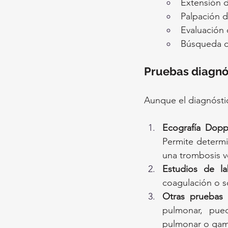
Extensión d
Palpación 
Evaluación 
Búsqueda de
Pruebas diagnó
Aunque el diagnóstico
Ecografía Dopp
Permite determi
una trombosis v
Estudios de la
coagulación o sc
Otras pruebas
pulmonar, pue
pulmonar o gamm