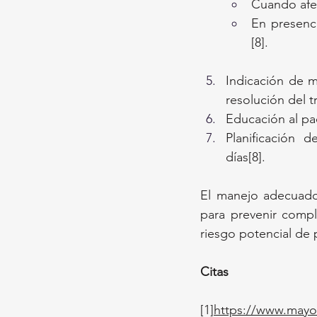
Cuando afec
En presenc
[8].
Indicación de m
resolución del 
Educación al pa
Planificación 
días[8].
El manejo adecuado d
para prevenir compl
riesgo potencial de
Citas
[1]
https://www.mayoc