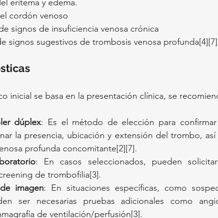
el eritema y edema.
del cordón venoso
de signos de insuficiencia venosa crónica
 signos sugestivos de trombosis venosa profunda[4][7]
sticas
 inicial se basa en la presentación clínica, se recomiend
ler dúplex
: Es el método de elección para confirmar 
nar la presencia, ubicación y extensión del trombo, así
enosa profunda concomitante[2][7].
boratorio
: En casos seleccionados, pueden solicita
reening de trombofilia[3].
 de imagen
: En situaciones específicas, como sospe
den ser necesarias pruebas adicionales como angio
agrafía de ventilación/perfusión[3].