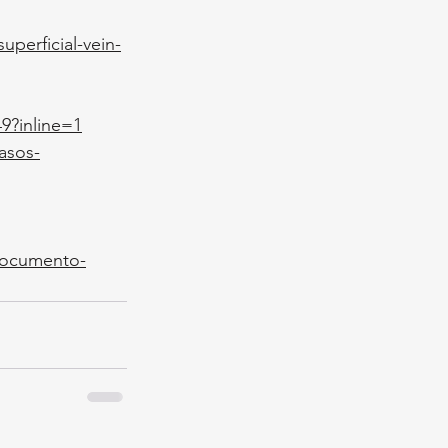
perficial-vein-
9?inline=1
asos-
-documento-