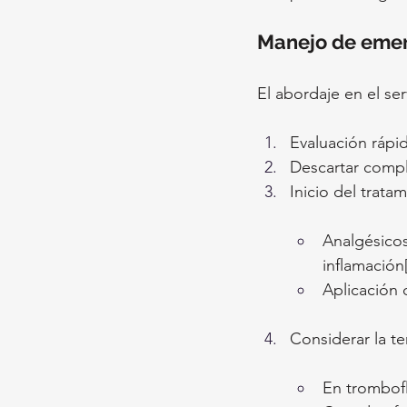
Manejo de eme
El abordaje en el se
Evaluación rápid
Descartar comp
Inicio del trata
Analgésico
inflamación[
Aplicación 
Considerar la te
En trombofl