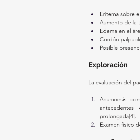
Eritema sobre e
Aumento de la t
Edema en el áre
Cordón palpable
Posible presenci
Exploración
La evaluación del pa
Anamnesis com
antecedentes 
prolongada[4].
Examen físico d