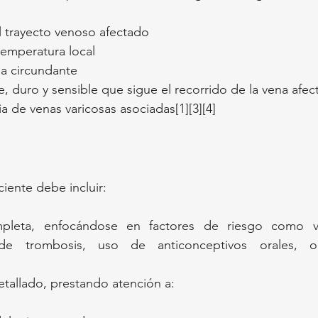
l trayecto venoso afectado
emperatura local
a circundante
, duro y sensible que sigue el recorrido de la vena afec
a de venas varicosas asociadas[1][3][4]
ciente debe incluir:
pleta, enfocándose en factores de riesgo como ven
de trombosis, uso de anticonceptivos orales, o i
etallado, prestando atención a: