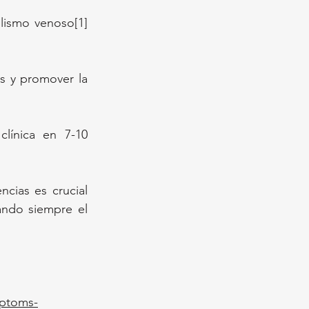
lismo venoso[1]
s y promover la 
línica en 7-10 
cias es crucial 
ndo siempre el 
mptoms-