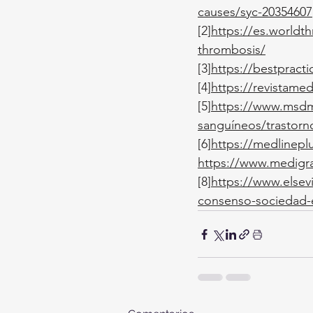
causes/syc-20354607
[2]
https://es.worldt
thrombosis/
[3]
https://bestpract
[4]
https://revistame
[5]
https://www.msdma
sanguíneos/trastorn
[6]
https://medlinepl
https://www.medigra
[8]
https://www.elsev
consenso-sociedad-