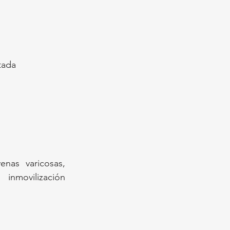
tada
as varicosas, 
nmovilización 