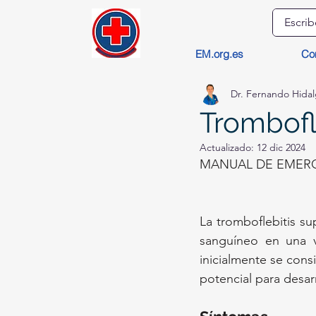
EM.org.es
Co
Dr. Fernando Hida
Trombofle
Actualizado:
12 dic 2024
MANUAL DE EMERG
La tromboflebitis su
sanguíneo en una v
inicialmente se cons
potencial para desar