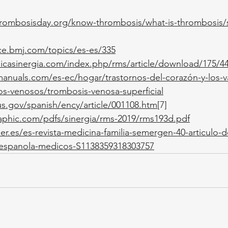
hrombosisday.org/know-thrombosis/what-is-thrombosis/su
ice.bmj.com/topics/es-es/335
dicasinergia.com/index.php/rms/article/download/175/44
nuals.com/es-ec/hogar/trastornos-del-corazón-y-los-v
os-venosos/trombosis-venosa-superficial
us.gov/spanish/ency/article/001108.htm
[7]
phic.com/pdfs/sinergia/rms-2019/rms193d.pdf
ier.es/es-revista-medicina-familia-semergen-40-articulo
espanola-medicos-S1138359318303757