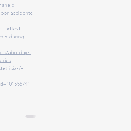
manejo 
por accidente 
i_arttext
sts-during-
cia/abordaje-
trica
tetricia-7-
id=101556741