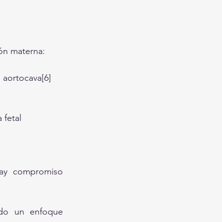
ión materna:
 aortocava[6]
 fetal
hay compromiso 
ndo un enfoque 