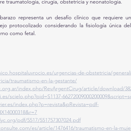
tre traumatología, cirugía, obstetricia y neonatología.
arazo representa un desafío clínico que requiere un 
o protocolizado considerando la fisiología única del
rno como fetal.
nico.hospitaluvrocio.es/urgencias-de-obstetricia/general
icia/traumatismo-en-la-gestante/
aac.org.ar/index.php/RevArgentCirug/article/download/3
ciii.es/scielo.php?pid=S1137-66272009000200009&script=sc
vier.es/index.php?p=revista&pRevista=pdf-
3X14000318&r=7
lyc.org/pdf/5517/551757307024.pdf
onsulte.com/es/article/1476416/traumatismo-en-la-muj