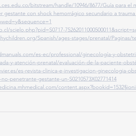
ry.ces.edu.co/bitstream/handle/10946/8677/Guía
 para el 
r gestante con shock hemorrágico secundario a trauma 
Allowed=y&sequence=1
lo.cl/scielo.php?pid=S0717-75262011000500011&script=sc
hychildren.org/Spanish/ages-stages/prenatal/Paginas/te
manuals.com/es-ec/professional/ginecología-y-obstetri
da-y-atención-prenatal/evaluación-de-la-paciente-obsté
ier.es/es-revista-clinica-e-investigacion-ginecologia-obs
o-no-penetrante-gestante-un-S0210573X02771414
medicina.mhmedical.com/content.aspx?bookid=1532§ion