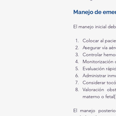
Manejo de eme
El manejo inicial de
Colocar al pacie
Asegurar vía aé
Controlar hemor
Monitorización c
Evaluación rápid
Administrar inm
Considerar tocól
Valoración obs
materno o fetal[
El manejo posterio