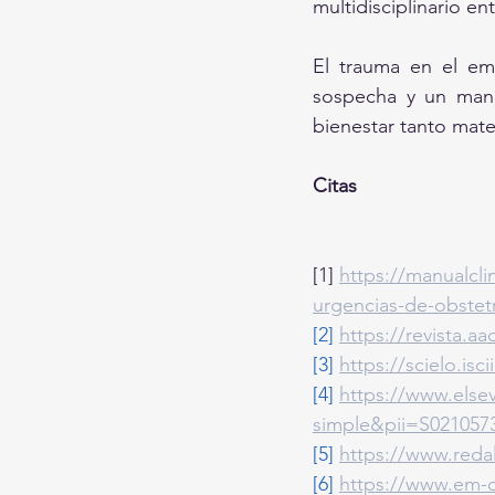
multidisciplinario en
El trauma en el emb
sospecha y un manej
bienestar tanto mate
Citas
[1] 
https://manualcli
urgencias-de-obstetr
[2]
https://revista.
[3]
https://scielo.is
[4]
https://www.else
simple&pii=S021057
[5]
https://www.reda
[6]
https://www.em-c