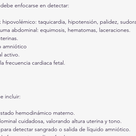
a debe enfocarse en detectar:
 hipovolémico: taquicardia, hipotensión, palidez, sudor
auma abdominal: equimosis, hematomas, laceraciones.
terinas.
o amniótico
l activo.
la frecuencia cardiaca fetal.
 incluir:
 estado hemodinámico materno.
ominal cuidadosa, valorando altura uterina y tono.
para detectar sangrado o salida de líquido amniótico.