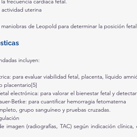
la frecuencia cardíaca fetal.
 actividad uterina
s maniobras de Leopold para determinar la posición fetal[
sticas
dadas incluyen:
ica: para evaluar viabilidad fetal, placenta, líquido amnió
 placentario[5]
etal electrónica: para valorar el bienestar fetal y detecta
auer-Betke: para cuantificar hemorragia fetomaterna
leto, grupo sanguíneo y pruebas cruzadas.
gulación
e imagen (radiografías, TAC) según indicación clínica, 
o