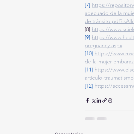
[7]
https://reposito
adecuado de la muje
de tránsito.pdf?is
[8] 
https://www.scie
[9]
https://www.healt
pregnancy.aspx
[10]
https://www.msd
de-la-mujer-embaraza
[11]
https://www.elsev
articulo-traumatism
[12]
https://access