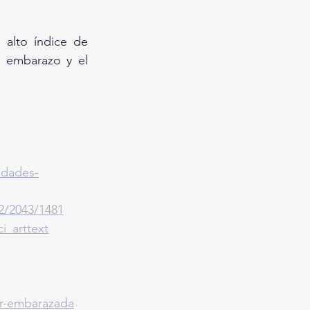
alto índice de 
 embarazo y el 
idades-
82/2043/1481
i_arttext
er-embarazada