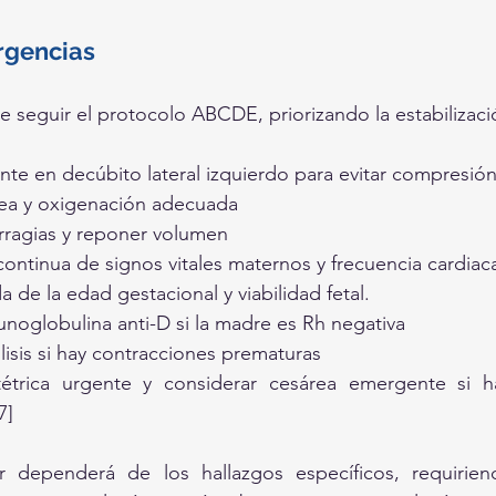
rgencias
be seguir el protocolo ABCDE, priorizando la estabilizac
nte en decúbito lateral izquierdo para evitar compresión
rea y oxigenación adecuada
ragias y reponer volumen
ontinua de signos vitales maternos y frecuencia cardiaca
a de la edad gestacional y viabilidad fetal.
unoglobulina anti-D si la madre es Rh negativa
isis si hay contracciones prematuras
tétrica urgente y considerar cesárea emergente si 
7]
r dependerá de los hallazgos específicos, requirie