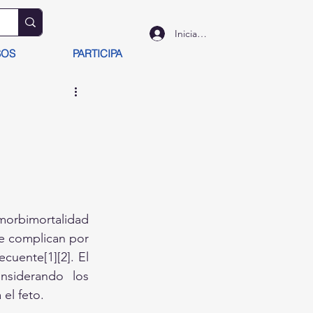
Iniciar sesión
SOS
PARTICIPA
rbimortalidad 
e complican por 
uente[1][2]. El 
nsiderando los 
el feto.