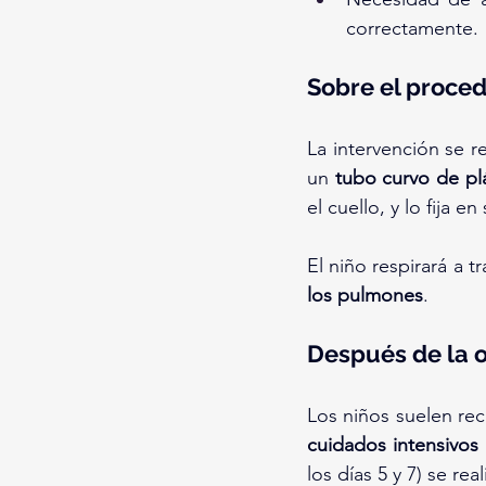
correctamente.
Sobre el proce
La intervención se re
un 
tubo curvo de pl
el cuello, y lo fija en
El niño respirará a t
los pulmones
.
Después de la 
cuidados intensivos
los días 5 y 7) se r