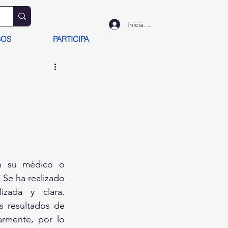
Iniciar sesión
SOS
PARTICIPA
on su médico o 
Se ha realizado 
un esfuerzo para asegurar que la información sea precisa, actualizada y clara. 
s resultados de 
armente, por lo 