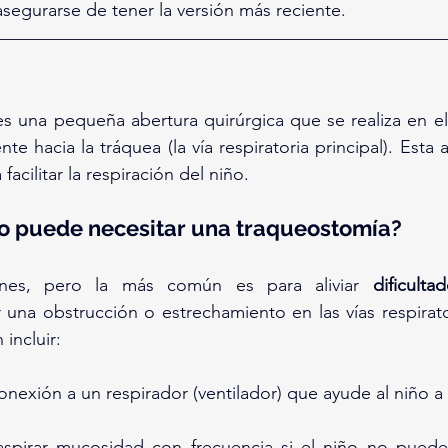
egurarse de tener la versión más reciente.
es una pequeña abertura quirúrgica que se realiza en el 
nte hacia la tráquea (la vía respiratoria principal). Esta 
facilitar la respiración del niño.
ño puede necesitar una traqueostomía?
zones, pero la más común es para aliviar 
dificultad
 una obstrucción o estrechamiento en las vías respirator
incluir:
exión a un respirador (ventilador) que ayude al niño a r
pirar mucosidad con frecuencia si el niño no puede tr