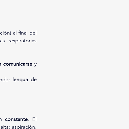
ión) al final del 
 respiratorias 
 a comunicarse
 y 
nder 
lengua de 
ón constante
. El 
ta: aspiración, 