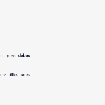
es, pero 
debes 
ar dificultades 