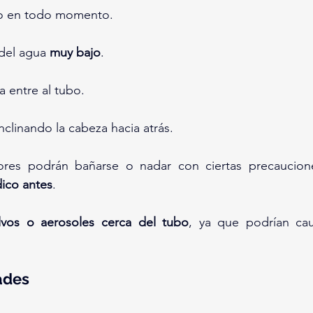
ño en todo momento.
del agua 
muy bajo
.
a entre al tubo.
inclinando la cabeza hacia atrás.
res podrán bañarse o nadar con ciertas precaucion
dico antes
.
lvos o aerosoles cerca del tubo
, ya que podrían caus
ades