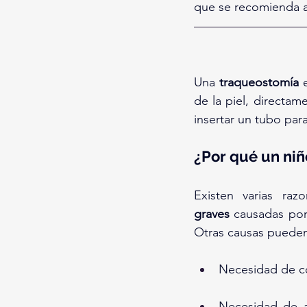
que se recomienda as
Una 
traqueostomía
 
de la piel, directame
insertar un tubo para 
¿Por qué un ni
Existen varias ra
graves
 causadas por
Otras causas pueden 
Necesidad de con
Necesidad de as