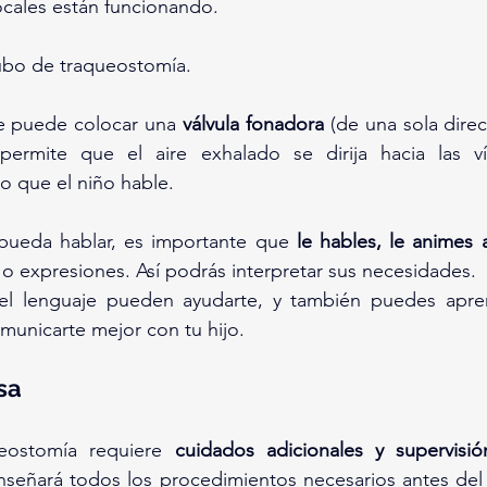
ocales están funcionando.
ubo de traqueostomía.
e puede colocar una 
válvula fonadora
 (de una sola direcc
permite que el aire exhalado se dirija hacia las vías
do que el niño hable.
pueda hablar, es importante que 
le hables, le animes
o expresiones. Así podrás interpretar sus necesidades.
del lenguaje pueden ayudarte, y también puedes apre
municarte mejor con tu hijo.
sa
eostomía requiere 
cuidados adicionales y supervisi
eñará todos los procedimientos necesarios antes del al