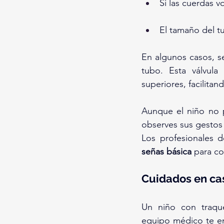
Si las cuerdas v
El tamaño del t
En algunos casos, s
tubo. Esta válvula 
superiores, facilitan
Aunque el niño no 
observes sus gestos 
Los profesionales 
señas básica
 para co
Cuidados en ca
Un niño con traqu
equipo médico te ens