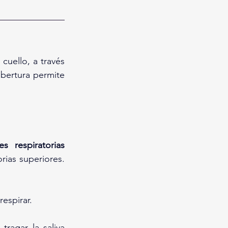
cuello, a través 
abertura permite 
es respiratorias 
ias superiores. 
espirar.
agar la saliva 