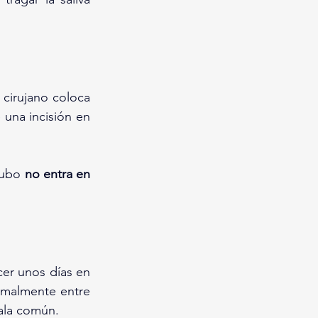
 cirujano coloca 
una incisión en 
tubo 
no entra en 
Los niños suelen recuperarse rápidamente tras la cirugía. Deberán permanecer unos días en 
rmalmente entre 
sala común.