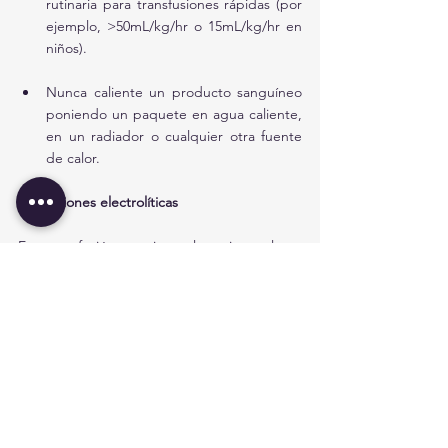
rutinaria para transfusiones rápidas (por 
ejemplo, >50mL/kg/hr o 15mL/kg/hr en 
niños). 
Nunca caliente un producto sanguíneo 
poniendo un paquete en agua caliente, 
en un radiador o cualquier otra fuente 
de calor.
Alteraciones electrolíticas 
En transfusión masiva, el anticoagulante 
citrato puede causar toxicidad significativa, 
disminuyendo el calcio plasmático
 y 
alterando del equilibrio ácido-base. Esto se 
agrava en pacientes con enfermedad 
hepática subyacente, hipotensión o 
hipotermia. 
El Citrato también puede unirse al Mg2+, 
causando arritmias. 