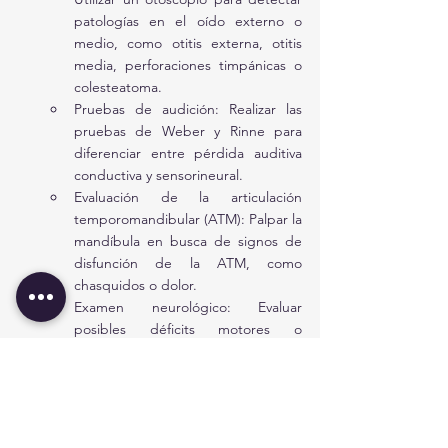
patologías en el oído externo o 
medio, como otitis externa, otitis 
media, perforaciones timpánicas o 
colesteatoma.
Pruebas de audición: Realizar las 
pruebas de Weber y Rinne para 
diferenciar entre pérdida auditiva 
conductiva y sensorineural.
Evaluación de la articulación 
temporomandibular (ATM): Palpar la 
mandíbula en busca de signos de 
disfunción de la ATM, como 
chasquidos o dolor.
Examen neurológico: Evaluar 
posibles déficits motores o 
sensoriales, así como problemas en 
los nervios craneales.
Pruebas adicionales: Si se sospechan 
trastornos subyacentes como anemia, 