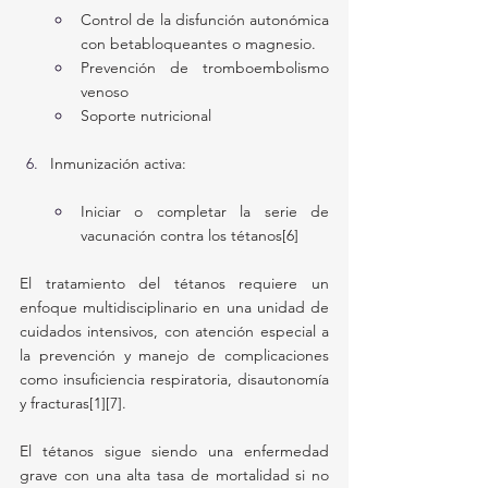
Control de la disfunción autonómica 
con betabloqueantes o magnesio.
Prevención de tromboembolismo 
venoso
Soporte nutricional
Inmunización activa:
Iniciar o completar la serie de 
vacunación contra los tétanos[6]
El tratamiento del tétanos requiere un 
enfoque multidisciplinario en una unidad de 
cuidados intensivos, con atención especial a 
la prevención y manejo de complicaciones 
como insuficiencia respiratoria, disautonomía 
y fracturas[1][7].
El tétanos sigue siendo una enfermedad 
grave con una alta tasa de mortalidad si no 