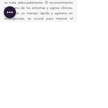
se trata adecuadamente. El reconocimiento 
temprano de los síntomas y signos clínicos, 
junto con un manejo rápido y agresivo en 
emergencias, es crucial para mejorar el 
pronóstico de los pacientes afectados por 
esta enfermedad prevenible mediante 
vacunación.
Citas
[1] 
https://www.msdmanuals.com/es/profession
al/enfermedades-infecciosas/bacterias-
anaerobias/tétanos?ruleredirectid=755
[2]
https://www.mayoclinic.org/es/diseases-
conditions/tetanus/symptoms-causes/syc-
20351625
[3]
https://www.ivami.com/es/microbiologia-
clinica/61-clostridium-tetani-toxina-por-
inoculacion-deteccion-de-anticuerpos-igg