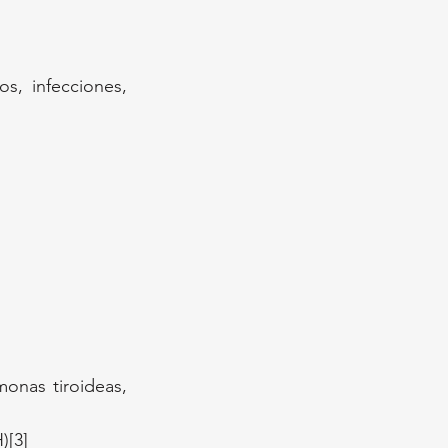
s, infecciones, 
nas tiroideas, 
)[3]