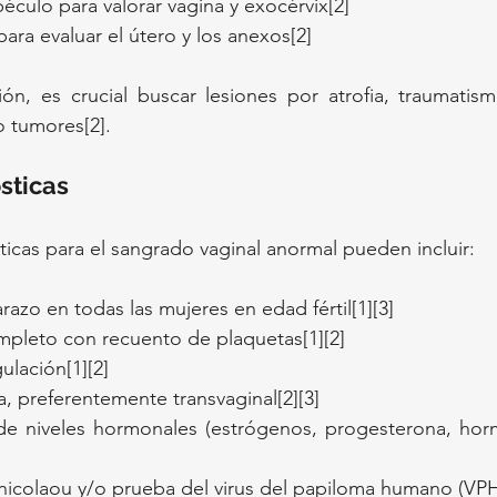
culo para valorar vagina y exocérvix[2]
ara evaluar el útero y los anexos[2]
ón, es crucial buscar lesiones por atrofia, traumatismo
o tumores[2].
sticas
icas para el sangrado vaginal anormal pueden incluir:
azo en todas las mujeres en edad fértil[1][3]
leto con recuento de plaquetas[1][2]
ulación[1][2]
a, preferentemente transvaginal[2][3]
e niveles hormonales (estrógenos, progesterona, hormo
icolaou y/o prueba del virus del papiloma humano (VPH