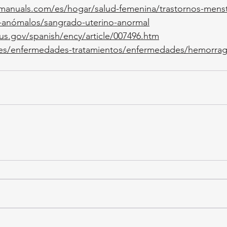
anuals.com/es/hogar/salud-femenina/trastornos-menst
-anómalos/sangrado-uterino-anormal
us.gov/spanish/ency/article/007496.htm
.es/enfermedades-tratamientos/enfermedades/hemorrag