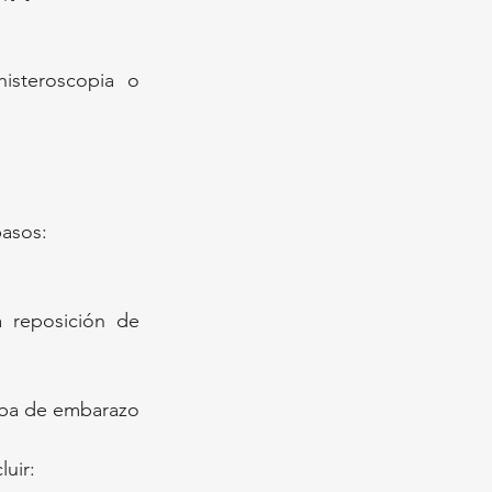
steroscopia o 
pasos:
 reposición de 
eba de embarazo 
luir: