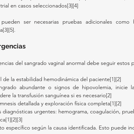
rial en casos seleccionados[3][4]
pueden ser necesarias pruebas adicionales como hi
[3][5].
rgencias
ncias del sangrado vaginal anormal debe seguir estos 
al de la estabilidad hemodinámica del paciente[1][2]
grado abundante o signos de hipovolemia, inicie la
ere la transfusión sanguínea si es necesario[2]
mnesis detallada y exploración física completa[1][2]
as diagnósticas urgentes: hemograma, coagulación, pru
ca[1][2][3]
nto específico según la causa identificada. Esto puede inc