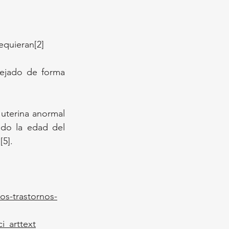
equieran[2]
ejado de forma 
terina anormal 
do la edad del 
[5].
s-trastornos-
i_arttext