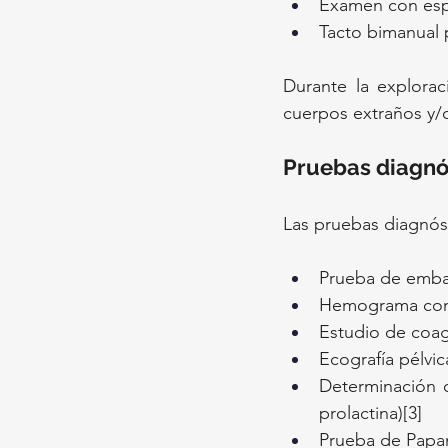
Examen con espé
Tacto bimanual p
Durante la exploraci
cuerpos extraños y/
Pruebas diagnó
Las pruebas diagnóst
Prueba de embar
Hemograma comp
Estudio de coag
Ecografía pélvic
Determinación d
prolactina)[3]
Prueba de Papan