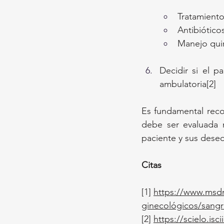
Tratamiento
Antibiótico
Manejo quir
Decidir si el p
ambulatoria[2]
Es fundamental reco
debe ser evaluada m
paciente y sus deseo
Citas
[1] 
https://www.msdm
ginecológicos/sangr
[2]
https://scielo.is