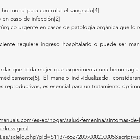
 hormonal para controlar el sangrado[4]
s en caso de infección[2]
úrgico urgente en casos de patología orgánica que lo r
aciente requiere ingreso hospitalario o puede ser man
rdar que toda mujer que experimenta una hemorragia u
édicamente[5]. El manejo individualizado, consideran
s reproductivos, es esencial para un tratamiento óptimo
anuals.com/es-ec/hogar/salud-femenina/síntomas-de-lo
ado-vaginal
ciii.es/scielo.php?pid=S1137-66272009000200005&script=sc