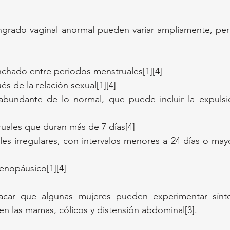
ngrado vaginal anormal pueden variar ampliamente, per
hado entre periodos menstruales[1][4]
s de la relación sexual[1][4]
bundante de lo normal, que puede incluir la expulsi
uales que duran más de 7 días[4]
les irregulares, con intervalos menores a 24 días o mayo
nopáusico[1][4]
acar que algunas mujeres pueden experimentar sínt
en las mamas, cólicos y distensión abdominal[3].