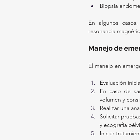
Biopsia endomet
En algunos casos, 
resonancia magnética
Manejo de eme
El manejo en emerge
Evaluación inici
En caso de san
volumen y consid
Realizar una ana
Solicitar prueb
y ecografía pélvi
Iniciar tratamie