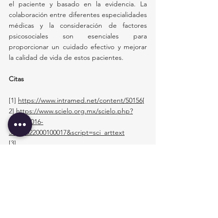
el paciente y basado en la evidencia. La 
colaboración entre diferentes especialidades 
médicas y la consideración de factores 
psicosociales son esenciales para 
proporcionar un cuidado efectivo y mejorar 
la calidad de vida de estos pacientes.
Citas
[1] 
https://www.intramed.net/content/50156
[
2]
https://www.scielo.org.mx/scielo.php?
pid=S0016-
38132022000100017&script=sci_arttext
[3]
https://www.msdmanuals.com/es/hogar/tem
as-especiales/investigación-clínica-y-toma-
de-decisiones-médicas/decisiones-sobre-las-
pruebas-médicas
[4]
https://www.msdmanuals.com/es-
ec/hogar/traumatismos-y-