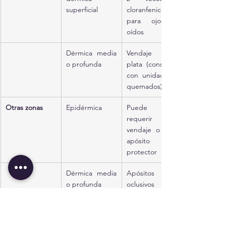
superficial
cloranfenicol 
para ojos y 
oídos
Dérmica media 
Vendaje con 
o profunda
plata (consultar 
con unidad de 
quemados)
Otras zonas
Epidérmica
Puede no 
requerir 
vendaje o usar 
apósito 
protector
Dérmica media 
Apósitos 
o profunda
oclusivos no 
adherentes