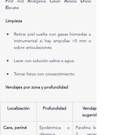
F
irst Aid 
A
nalgesia 
C
lean 
A
ssess 
D
ress 
E
levate
Limpieza
Retirar piel suelta con gasas húmedas o 
instrumental si hay ampollas >5 mm o 
sobre articulaciones
Lavar con solución salina o agua
Tomar fotos con consentimiento
Vendajes por zona y profundidad
Localización
Profundidad
Vendaje 
sugerido
Cara, periné
Epidérmica o 
Parafina blanca 
dérmica 
2 veces/día, 