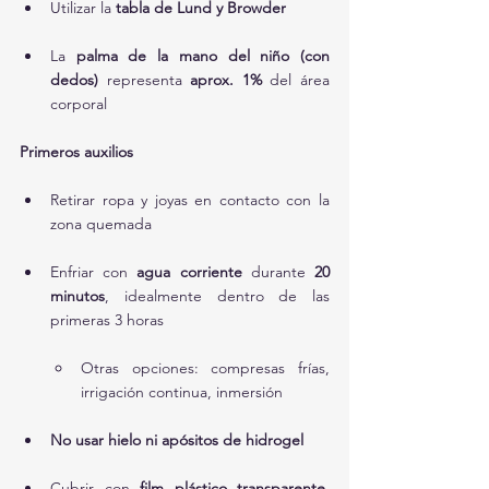
Utilizar la 
tabla de Lund y Browder
La 
palma de la mano del niño (con 
dedos)
 representa 
aprox. 1%
 del área 
corporal
Primeros auxilios
Retirar ropa y joyas en contacto con la 
zona quemada
Enfriar con 
agua corriente
 durante 
20 
minutos
, idealmente dentro de las 
primeras 3 horas
Otras opciones: compresas frías, 
irrigación continua, inmersión
No usar hielo ni apósitos de hidrogel
Cubrir con 
film plástico transparente
, 