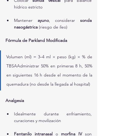
Colocar 
sonda vesical
 para balance 
hídrico estricto
Mantener 
ayuno
, considerar 
sonda 
nasogástrica
 (riesgo de íleo)
Fórmula de Parkland Modificada
Volumen (ml) = 3–4 ml × peso (kg) × % de 
TBSAAdministrar 50% en primeras 8 h, 50% 
en siguientes 16 h desde el momento de la 
quemadura (no desde la llegada al hospital)
Analgesia
Idealmente durante enfriamiento, 
curaciones y movilización
Fentanilo intranasal
 o 
morfina IV
 son 