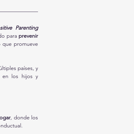
sitive Parenting 
do para 
prevenir 
o que promueve 
iples países, y 
en los hijos y 
hogar
, donde los 
onductual.