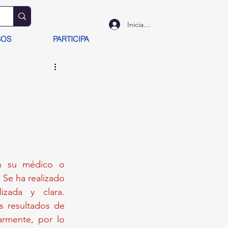
Iniciar sesión
SOS
PARTICIPA
on su médico o 
Se ha realizado 
un esfuerzo para asegurar que la información sea precisa, actualizada y clara. 
s resultados de 
armente, por lo 