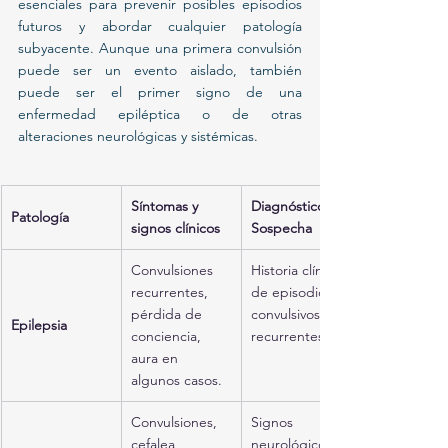
esenciales para prevenir posibles episodios 
futuros y abordar cualquier patología 
subyacente. Aunque una primera convulsión 
puede ser un evento aislado, también 
puede ser el primer signo de una 
enfermedad epiléptica o de otras 
alteraciones neurológicas y sistémicas.
Síntomas y 
Diagnóstico de 
Patología
signos clínicos
Sospecha
Convulsiones 
Historia clínica 
recurrentes, 
de episodios 
pérdida de 
convulsivos 
Epilepsia
conciencia, 
recurrentes.
aura en 
algunos casos.
Convulsiones, 
Signos 
cefalea 
neurológicos 