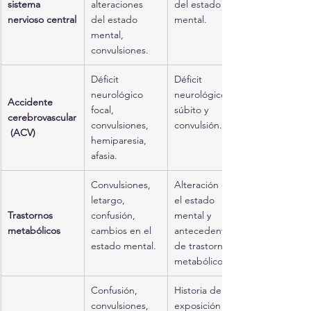
sistema 
alteraciones 
del estado 
nervioso central
del estado 
mental.
mental, 
convulsiones.
Déficit 
Déficit 
neurológico 
neurológico 
Accidente 
focal, 
súbito y 
cerebrovascular
convulsiones, 
convulsión.
 (ACV)
hemiparesia, 
afasia.
Convulsiones, 
Alteración en 
letargo, 
el estado 
Trastornos 
confusión, 
mental y 
metabólicos
cambios en el 
antecedentes 
estado mental.
de trastornos 
metabólicos.
Confusión, 
Historia de 
convulsiones, 
exposición a 