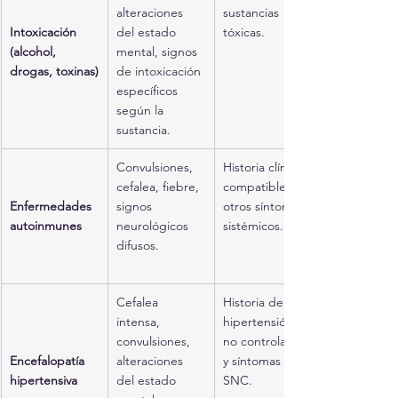
alteraciones 
sustancias 
Intoxicación 
del estado 
tóxicas.
(alcohol, 
mental, signos 
drogas, toxinas)
de intoxicación 
específicos 
según la 
sustancia.
Convulsiones, 
Historia clínica 
cefalea, fiebre, 
compatible y 
Enfermedades 
signos 
otros síntomas 
autoinmunes
neurológicos 
sistémicos.
difusos.
Cefalea 
Historia de 
intensa, 
hipertensión 
convulsiones, 
no controlada 
Encefalopatía 
alteraciones 
y síntomas de 
hipertensiva
del estado 
SNC.