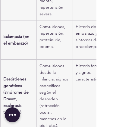
mental, 
hipertensión 
severa.
Convulsiones, 
Historia de 
hipertensión, 
embarazo y 
Eclampsia (en 
proteinuria, 
síntomas de 
el embarazo)
edema.
preeclampsia.
Convulsiones 
Historia familiar 
desde la 
y signos 
Desórdenes 
infancia, signos 
característicos.
genéticos 
específicos 
(síndrome de 
según el 
Dravet, 
desorden 
esclerosis 
(retracción 
tuberosa)
ocular, 
manchas en la 
piel, etc.).