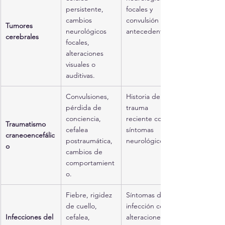
persistente, 
focales y 
cambios 
convulsión sin 
Tumores 
neurológicos 
antecedente.
cerebrales
focales, 
alteraciones 
visuales o 
auditivas.
Convulsiones, 
Historia de 
pérdida de 
trauma 
conciencia, 
reciente con 
Traumatismo 
cefalea 
síntomas 
craneoencefálic
postraumática, 
neurológicos.
o
cambios de 
comportamient
o.
Fiebre, rigidez 
Síntomas de 
de cuello, 
infección con 
Infecciones del 
cefalea, 
alteraciones 