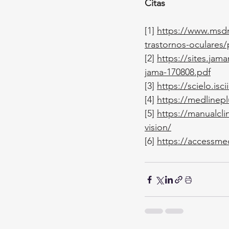
Citas
[1] 
https://www.msdm
trastornos-oculares/
[2]
https://sites.jam
jama-170808.pdf
[3]
https://scielo.is
[4]
https://medlinepl
[5]
https://manualcli
vision/
[6]
https://accessm