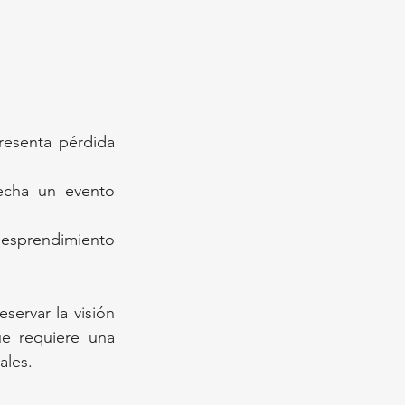
esenta pérdida 
echa un evento 
desprendimiento 
ervar la visión 
e requiere una 
ales.