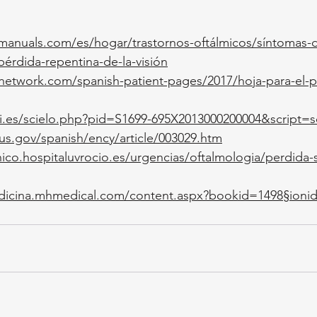
anuals.com/es/hogar/trastornos-oftálmicos/síntomas-d
pérdida-repentina-de-la-visión
anetwork.com/spanish-patient-pages/2017/hoja-para-el-p
ciii.es/scielo.php?pid=S1699-695X2013000200004&script=sc
us.gov/spanish/ency/article/003029.htm
nico.hospitaluvrocio.es/urgencias/oftalmologia/perdida-
edicina.mhmedical.com/content.aspx?bookid=1498§ioni