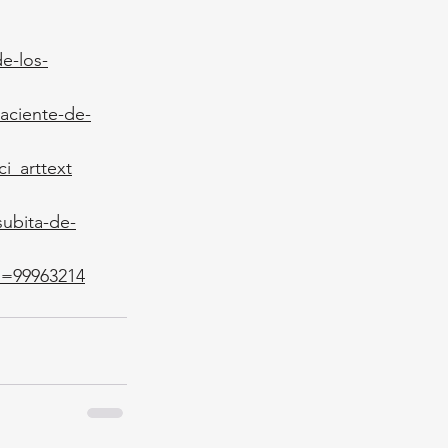
e-los-
aciente-de-
i_arttext
subita-de-
d=99963214