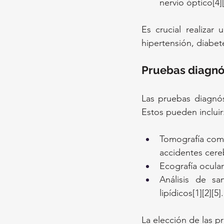
nervio óptico[4][
Es crucial realizar 
hipertensión, diabe
Pruebas diagnó
Las pruebas diagnóst
Estos pueden incluir
Tomografía comp
accidentes cere
Ecografía ocular 
Análisis de sa
lipídicos[1][2][5].
La elección de las p