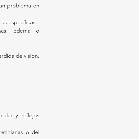
 un problema en 
as específicas.
nas, edema o 
rdida de visión.
lar y reflejos 
tinianas o del 