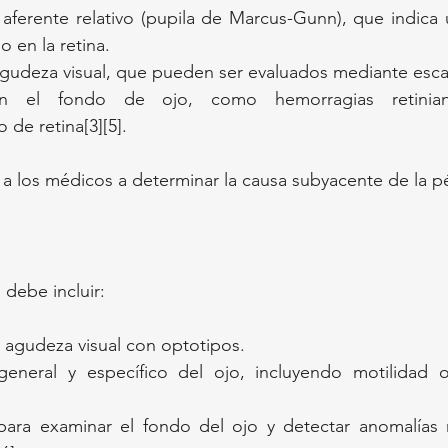
 aferente relativo (pupila de Marcus-Gunn), que indica
o en la retina.
gudeza visual, que pueden ser evaluados mediante escal
 en el fondo de ojo, como hemorragias retinia
de retina[3][5].
a los médicos a determinar la causa subyacente de la pé
 debe incluir:
a agudeza visual con optotipos.
eneral y específico del ojo, incluyendo motilidad ocu
ara examinar el fondo del ojo y detectar anomalías re