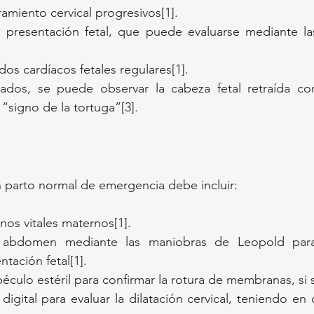
ramiento cervical progresivos[1].
 presentación fetal, que puede evaluarse mediante la
dos cardíacos fetales regulares[1].
dos, se puede observar la cabeza fetal retraída cont
signo de la tortuga”[3].
n parto normal de emergencia debe incluir:
nos vitales maternos[1].
l abdomen mediante las maniobras de Leopold para 
ntación fetal[1].
culo estéril para confirmar la rotura de membranas, si 
igital para evaluar la dilatación cervical, teniendo en 