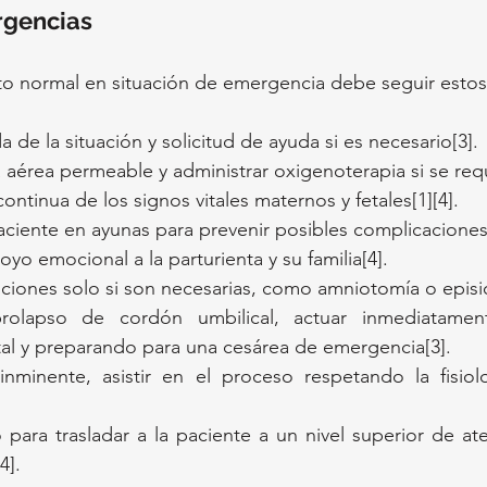
rgencias
to normal en situación de emergencia debe seguir estos
a de la situación y solicitud de ayuda si es necesario[3].
 aérea permeable y administrar oxigenoterapia si se requ
ontinua de los signos vitales maternos y fetales[1][4].
aciente en ayunas para prevenir posibles complicaciones
yo emocional a la parturienta y su familia[4].
nciones solo si son necesarias, como amniotomía o episi
olapso de cordón umbilical, actuar inmediatament
tal y preparando para una cesárea de emergencia[3].
inminente, asistir en el proceso respetando la fisiolo
 para trasladar a la paciente a un nivel superior de ate
4].