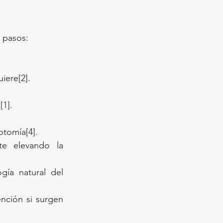
 pasos:
iere[2].
[1].
otomía[4].
e elevando la 
gía natural del 
nción si surgen 