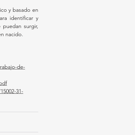
co y basado en 
a identificar y 
puedan surgir, 
én nacido.
rabajo-de-
pdf
/15002-31-