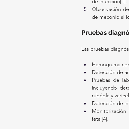
de infección[1].
Observación de 
de meconio si lo
Pruebas diagnó
Las pruebas diagnós
Hemograma comp
Detección de an
Pruebas de labo
incluyendo dete
rubéola y varicel
Detección de in
Monitorización 
fetal[4].