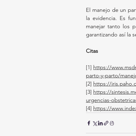
El manejo de un par
la evidencia. Es fu
manejar tanto los p
garantizando así la 
Citas
[1] 
https://www.msdm
parto-y-parto/manej
[2]
https://iris.paho
[3]
https://sintesis.
urgencias-obstetrica
[4]
https://www.inde