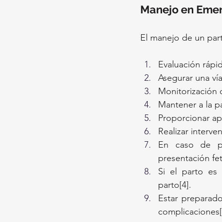
Manejo en Eme
El manejo de un par
Evaluación rápid
Asegurar una vía
Monitorización c
Mantener a la p
Proporcionar apo
Realizar interve
En caso de pr
presentación fe
Si el parto es 
parto[4].
Estar preparado
complicaciones[