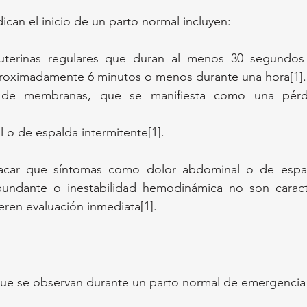
ican el inicio de un parto normal incluyen:
uterinas regulares que duran al menos 30 segundos
proximadamente 6 minutos o menos durante una hora[1].
a de membranas, que se manifiesta como una pérdi
 o de espalda intermitente[1].
acar que síntomas como dolor abdominal o de espald
bundante o inestabilidad hemodinámica no son caracte
eren evaluación inmediata[1].
 que se observan durante un parto normal de emergencia