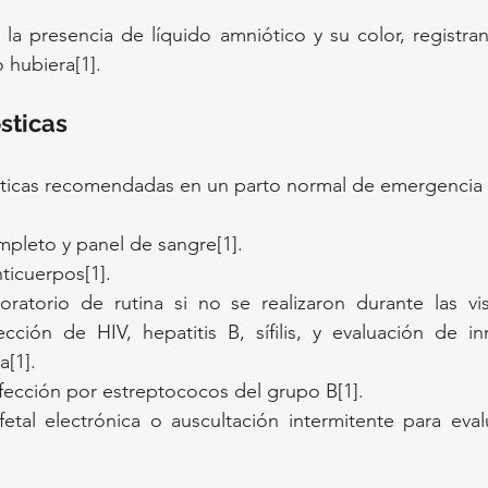
la presencia de líquido amniótico y su color, registran
 hubiera[1].
sticas
ticas recomendadas en un parto normal de emergencia 
leto y panel de sangre[1].
ticuerpos[1].
ratorio de rutina si no se realizaron durante las visi
cción de HIV, hepatitis B, sífilis, y evaluación de i
a[1].
fección por estreptococos del grupo B[1].
fetal electrónica o auscultación intermitente para evalu