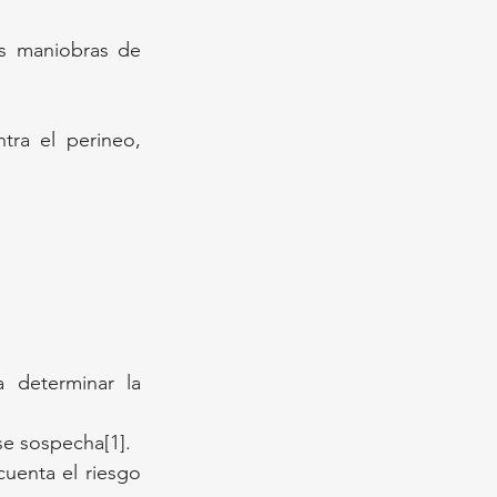
s maniobras de 
ra el perineo, 
determinar la 
se sospecha[1].
cuenta el riesgo 