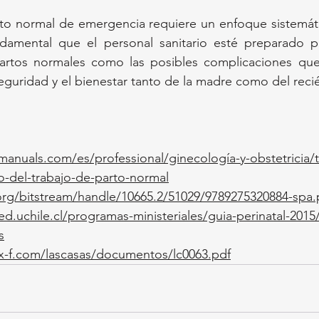
to normal de emergencia requiere un enfoque sistemáti
ndamental que el personal sanitario esté preparado par
artos normales como las posibles complicaciones que 
seguridad y el bienestar tanto de la madre como del reci
anuals.com/es/professional/ginecología-y-obstetricia/t
o-del-trabajo-de-parto-normal
.org/bitstream/handle/10665.2/51029/9789275320884-spa.
med.uchile.cl/programas-ministeriales/guia-perinatal-2015
s
x-f.com/lascasas/documentos/lc0063.pdf