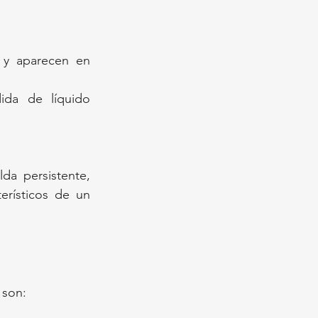
 y aparecen en 
da de líquido 
a persistente, 
rísticos de un 
 son: