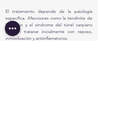
El tratamiento depende de la patología 
específica. Afecciones como la tendinitis de 
Quervain y el síndrome del túnel carpiano 
pueden tratarse inicialmente con reposo, 
inmovilización y antiinflamatorios. 
Si los síntomas persisten, se pueden requerir 
infiltraciones de corticoides o cirugía. Los 
gangliones pueden drenarse si causan 
molestias. En casos de contractura de 
Dupuytren, el tratamiento quirúrgico puede 
ser necesario para liberar los dedos.
Ver todo
Entradas recientes