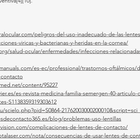
entiva[4][10].
ralocular.com/peligros-del-uso-inadecuado-de-las-lente
ecciones-viricas-y-bacterianas-y-heridas-en-la-cornea/
org/salud-ocular/enfermedades/infecciones-relacionada
anuals.com/es-ec/professional/trastornos-oftálmicos/d
-contacto
amed.net/content/95227
ier.es/es-revista-medicina-familia-semergen-40-articulo
ntes-S1138359319303612
.cu/scielo.php?pid=S0864-21762003000200010&script=sci_
esdecontacto365.es/blog/problemas-uso-lentillas
rtvision.com/complicaciones-de-lentes-de-contacto/
talaser.com/nota/consecuencias-de-usar-lentes-de-con