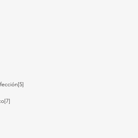
fección[5]
co[7]