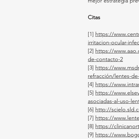
mejor estrategia prev
Citas
[1] 
https://www.cent
irritacion-ocular-inf
[2]
https://www.aao.
de-contacto-2
[3]
https://www.msdm
refracción/lentes-de
[4]
https://www.intr
[5]
https://www.elsev
asociadas-al-uso-le
[6]
http://scielo.sld
[7]
https://www.lent
[8]
https://clinicano
[9]
https://www.bogo