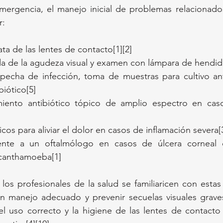
mergencia, el manejo inicial de problemas relacionado
r:
ta de las lentes de contacto[1][2]
da de la agudeza visual y examen con lámpara de hendid
echa de infección, toma de muestras para cultivo ante
biótico[5]
miento antibiótico tópico de amplio espectro en casos
icos para aliviar el dolor en casos de inflamación severa[
ente a un oftalmólogo en casos de úlcera corneal 
Acanthamoeba[1]
os profesionales de la salud se familiaricen con estas
n manejo adecuado y prevenir secuelas visuales graves
l uso correcto y la higiene de las lentes de contacto 