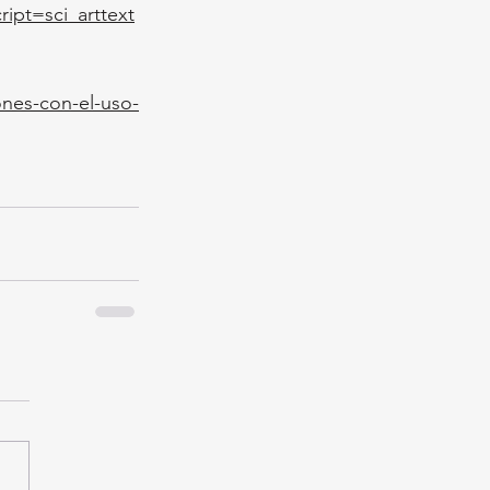
ipt=sci_arttext
nes-con-el-uso-