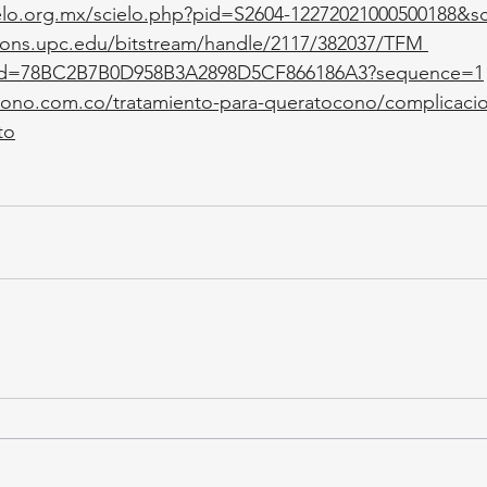
elo.org.mx/scielo.php?pid=S2604-12272021000500188&scr
ons.upc.edu/bitstream/handle/2117/382037/TFM
onid=78BC2B7B0D958B3A2898D5CF866186A3?sequence=1
cono.com.co/tratamiento-para-queratocono/complicacio
to