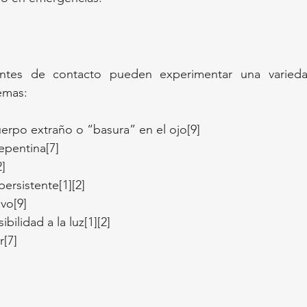
entes de contacto pueden experimentar una varieda
emas:
erpo extraño o “basura” en el ojo[9]
epentina[7]
2]
ersistente[1][2]
vo[9]
bilidad a la luz[1][2]
r[7]