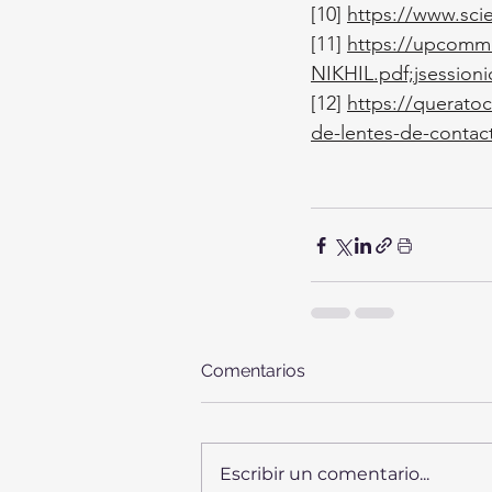
[10]
https://www.sci
[11]
https://upcomm
NIKHIL.pdf;jsessi
[12] 
https://querato
de-lentes-de-contac
Comentarios
Escribir un comentario...