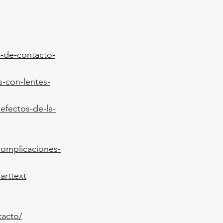
s-de-contacto-
s-con-lentes-
efectos-de-la-
-complicaciones-
arttext
tacto/