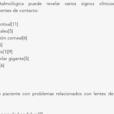
talmológica puede revelar varios signos clínico
lentes de contacto:
tival[11]
ales[5]
ión corneal[6]
5]
s[1][9]
ilar gigante[5]
[6]
n paciente con problemas relacionados con lentes de