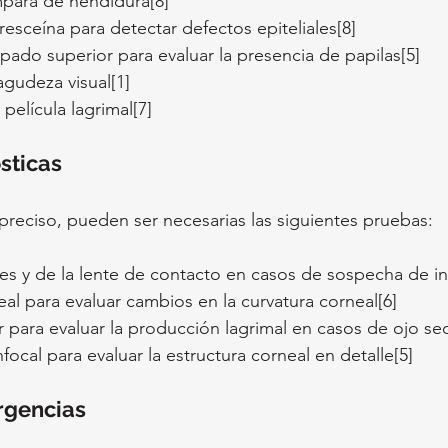
para de hendidura[8]
resceína para detectar defectos epiteliales[8]
pado superior para evaluar la presencia de papilas[5]
agudeza visual[1]
 película lagrimal[7]
sticas
preciso, pueden ser necesarias las siguientes pruebas:
les y de la lente de contacto en casos de sospecha de in
al para evaluar cambios en la curvatura corneal[6]
 para evaluar la producción lagrimal en casos de ojo se
ocal para evaluar la estructura corneal en detalle[5]
rgencias