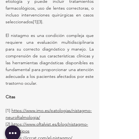
etiología y puede incluir tratamientos 
farmacológicos, uso de lentes correctoras, o 
incluso intervenciones quirúrgicas en casos 
seleccionados[1][3].
El nistagmo es una condición compleja que 
requiere una evaluación multidisciplinaria 
para su correcto diagnóstico y manejo. La 
comprensión de sus características clínicas y 
las herramientas diagnósticas disponibles es 
fundamental para proporcionar una atención 
adecuada a los pacientes afectados por este 
trastorno ocular.
Citas
[1] 
https://www.imo.es/patologias/nistagmo-
neuroftalmologia/
[2]
https://www.oftalvist.es/blog/nistagmo-
causas-tipos
[3]
https://icrcat.com/el-nistagmo/