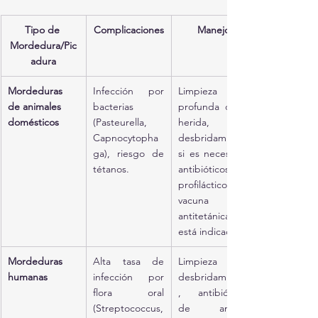
Tipo de 
Complicaciones
Manejo
Mordedura/Pic
adura
Mordeduras 
Infección por 
Limpieza 
de animales 
bacterias 
profunda de la 
domésticos
(Pasteurella, 
herida, 
Capnocytopha
desbridamiento 
ga), riesgo de 
si es necesario, 
tétanos.
antibióticos 
profilácticos, 
vacuna 
antitetánica si 
está indicada.
Mordeduras 
Alta tasa de 
Limpieza y 
humanas
infección por 
desbridamiento
flora oral 
, antibióticos 
(Streptococcus, 
de amplio 