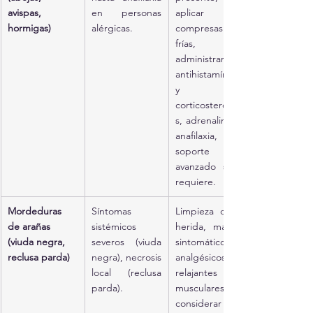
avispas, 
en personas 
aplicar 
hormigas)
alérgicas.
compresas 
frías, 
administrar 
antihistamínicos 
y 
corticosteroide
s, adrenalina en 
anafilaxia, 
soporte vital 
avanzado si se 
requiere.
Mordeduras 
Síntomas 
Limpieza de la 
de arañas 
sistémicos 
herida, manejo 
(viuda negra, 
severos (viuda 
sintomático con 
reclusa parda)
negra), necrosis 
analgésicos y 
local (reclusa 
relajantes 
parda).
musculares, 
considerar 