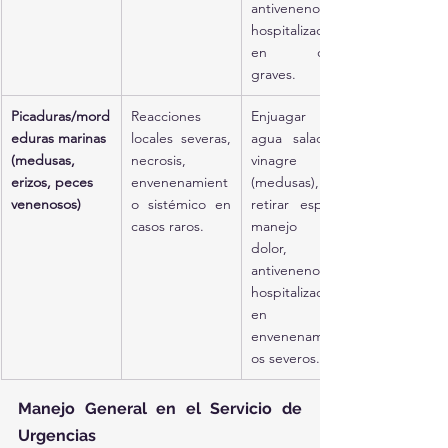
antiveneno y 
hospitalización 
en casos 
graves.
Picaduras/mord
Reacciones 
Enjuagar con 
eduras marinas 
locales severas, 
agua salada o 
(medusas, 
necrosis, 
vinagre 
erizos, peces 
envenenamient
(medusas), 
venenosos)
o sistémico en 
retirar espinas, 
casos raros.
manejo del 
dolor, 
antiveneno y 
hospitalización 
en 
envenenamient
os severos.
Manejo General en el Servicio de 
Urgencias