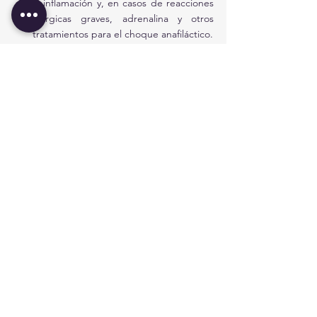
la inflamación y, en casos de reacciones 
alérgicas graves, adrenalina y otros 
tratamientos para el choque anafiláctico.
Observación y Seguimiento:
 Algunos 
pacientes pueden requerir observación 
prolongada en urgencias, 
especialmente si están en riesgo de 
desarrollar complicaciones graves como 
infecciones profundas o anafilaxia.
Referencia:
 Casos complejos, como 
envenenamientos severos o mordeduras 
que afectan estructuras profundas, 
pueden requerir derivación a cuidados 
intensivos o a un especialista (ej. cirugía 
o cirugía maxilofacial).
Destino del Paciente