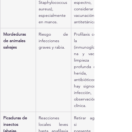
Staphylococcus 
espectro, 
aureus), 
considerar 
especialmente 
vacunación 
en manos.
antitetánica.
Mordeduras 
Riesgo de 
Profilaxis contra 
de animales 
infecciones 
la rabia 
salvajes
graves y rabia.
(inmunoglobuli
na y vacuna), 
limpieza 
profunda de la 
herida, 
antibióticos si 
hay signos de 
infección, 
observación 
clínica.
Picaduras de 
Reacciones 
Retirar aguijón 
insectos 
locales leves 
si está 
(abejas, 
hasta anafilaxia 
presente, 