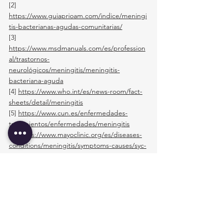
[2]
https://www.guiaprioam.com/indice/meningi
tis-bacterianas-agudas-comunitarias/
[3]
https://www.msdmanuals.com/es/profession
al/trastornos-
neurológicos/meningitis/meningitis-
bacteriana-aguda
[4]
https://www.who.int/es/news-room/fact-
sheets/detail/meningitis
[5]
https://www.cun.es/enfermedades-
tratamientos/enfermedades/meningitis
[6]
https://www.mayoclinic.org/es/diseases-
conditions/meningitis/symptoms-causes/syc-
20350508
[7]
https://www.aeped.es/sites/default/files/doc
umentos/43_meningitis_bacteriana.pdf