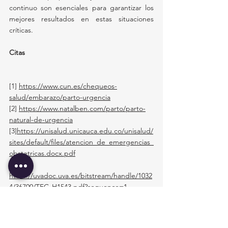
continuo son esenciales para garantizar los 
mejores resultados en estas situaciones 
críticas.
Citas
[1] 
https://www.cun.es/chequeos-
salud/embarazo/parto-urgencia
[2]
https://www.natalben.com/parto/parto-
natural-de-urgencia
[3]
https://unisalud.unicauca.edu.co/unisalud/
sites/default/files/atencion_de_emergencias_
obstetricas.docx.pdf
[4]
https://uvadoc.uva.es/bitstream/handle/1032
4/36700/TFG-H1543.pdf?sequence=1
[5]
https://www.elsevier.es/es-revista-
medicina-familia-semergen-40-articulo-
atencion-al-parto-extrahospitalario-