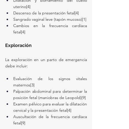
Dilatación y borramiento del cuello 
uterino[4]
Descenso de la presentación fetal[4]
Sangrado vaginal leve (tapón mucoso)[1]
Cambios en la frecuencia cardíaca 
fetal[4]
Exploración
La exploración en un parto de emergencia 
debe incluir:
Evaluación de los signos vitales 
maternos[3]
Palpación abdominal para determinar la 
posición fetal (maniobras de Leopold)[9]
Examen pélvico para evaluar la dilatación 
cervical y la presentación fetal[4]
Auscultación de la frecuencia cardíaca 
fetal[9]