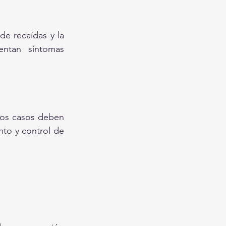
e recaídas y la 
ntan síntomas 
los casos deben 
to y control de 