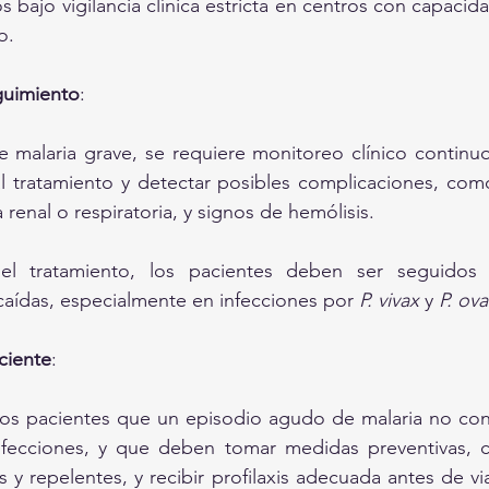
s bajo vigilancia clínica estricta en centros con capacid
o.
guimiento
:
 malaria grave, se requiere monitoreo clínico continuo 
l tratamiento y detectar posibles complicaciones, com
a renal o respiratoria, y signos de hemólisis.
l tratamiento, los pacientes deben ser seguidos pa
caídas, especialmente en infecciones por 
P. vivax
 y 
P. ova
ciente
:
los pacientes que un episodio agudo de malaria no con
infecciones, y que deben tomar medidas preventivas, 
 y repelentes, y recibir profilaxis adecuada antes de vi