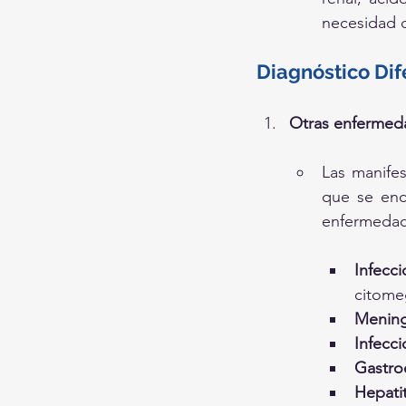
necesidad 
Diagnóstico Dif
Otras enferme
Las manifes
que se enc
enfermedade
Infecci
citome
Meningi
Infecci
Gastroe
Hepatit