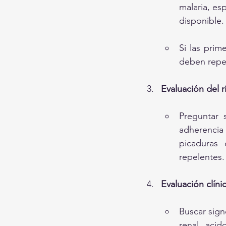
malaria, es
disponible.
Si las prim
deben repet
Evaluación del 
Preguntar 
adherencia 
picaduras
repelentes.
Evaluación clíni
Buscar sign
renal, acid