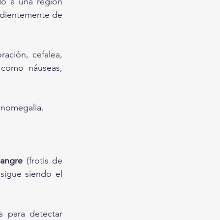
o a una región 
ndientemente de 
ación, cefalea, 
s como náuseas, 
enomegalia.
sangre
 (frotis de 
sigue siendo el 
 para detectar 