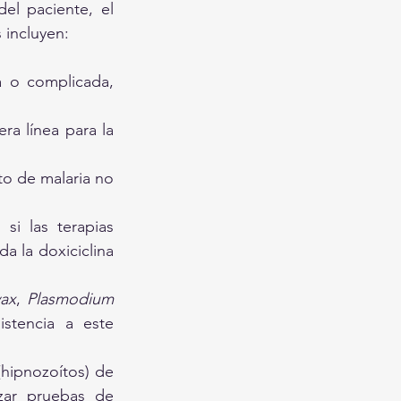
el paciente, el 
 incluyen:
 o complicada, 
ra línea para la 
to de malaria no 
a si las terapias 
 la doxiciclina 
vax
, 
Plasmodium 
tencia a este 
: eficaz para eliminar las formas latentes hepáticas (hipnozoítos) de 
zar pruebas de 