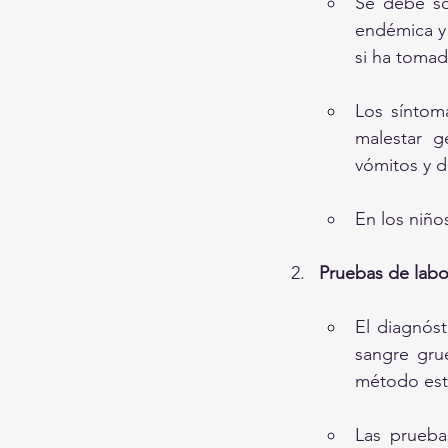
Se debe so
endémica y
si ha tomado
Los síntoma
malestar ge
vómitos y d
En los niño
Pruebas de labo
El diagnós
sangre grue
método est
Las prueba