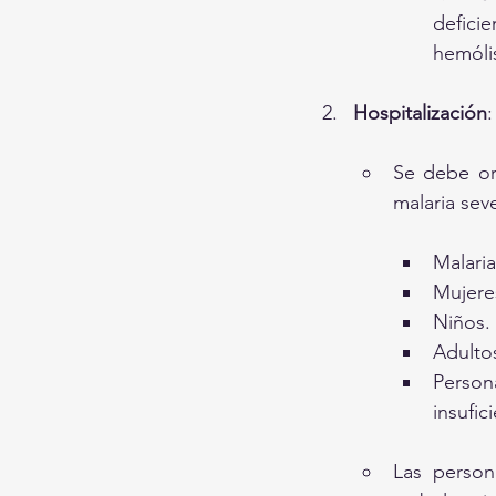
defici
hemólis
Hospitalización
:
Se debe or
malaria sev
Malaria
Mujere
Niños.
Adulto
Person
insufic
Las person