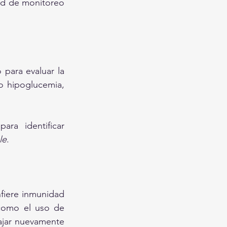
ad de monitoreo 
para evaluar la 
o hipoglucemia, 
ra identificar 
le
.
fiere inmunidad 
como el uso de 
ajar nuevamente 