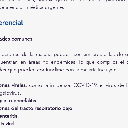
de atención médica urgente.
erencial
dades comunes
:
taciones de la malaria pueden ser similares a las de ot
uentran en áreas no endémicas, lo que complica el di
s que pueden confundirse con la malaria incluyen:
ones virales
: como la influenza, COVID-19, el virus de Ep
galovirus.
tis o encefalitis
.
ones del tracto respiratorio bajo
.
nteritis
.
is viral
.