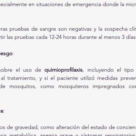
pecialmente en situaciones de emergencia donde la micr
eras pruebas de sangre son negativas y la sospecha clíni
ir las pruebas cada 12-24 horas durante al menos 3 días
riesgo
:
sobre el uso de 
quimioprofilaxis
, incluyendo el tipo
al tratamiento, y si el paciente utilizó medidas prevent
 de mosquitos, como mosquiteros impregnados con 
ca
:
os de gravedad, como alteración del estado de conciencia
osis metabólica, anemia grave o síntomas respiratorios,