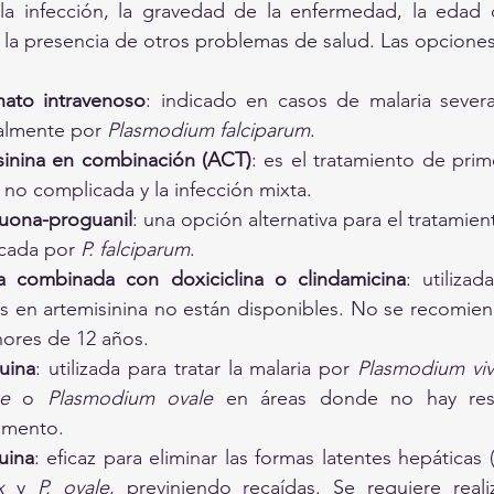
la infección, la gravedad de la enfermedad, la edad d
la presencia de otros problemas de salud. Las opciones
nato intravenoso
: indicado en casos de malaria severa
almente por 
Plasmodium falciparum
.
sinina en combinación (ACT)
: es el tratamiento de prime
 no complicada y la infección mixta.
uona-proguanil
: una opción alternativa para el tratamien
cada por 
P. falciparum
.
a combinada con doxiciclina o clindamicina
: utilizad
 en artemisinina no están disponibles. No se recomienda
ores de 12 años.
uina
: utilizada para tratar la malaria por 
Plasmodium vi
ae
 o 
Plasmodium ovale
 en áreas donde no hay resis
amento.
uina
x
 y 
P. ovale
, previniendo recaídas. Se requiere reali