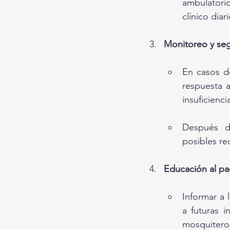
ambulatorio
clínico diari
Monitoreo y se
En casos de
respuesta a
insuficienci
Después de
posibles re
Educación al pa
Informar a 
a futuras 
mosquiteros