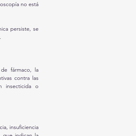
oscopía no está 
ca persiste, se 
.
 de fármaco, la 
ivas contra las 
insecticida o 
, insuficiencia 
 que indican la 