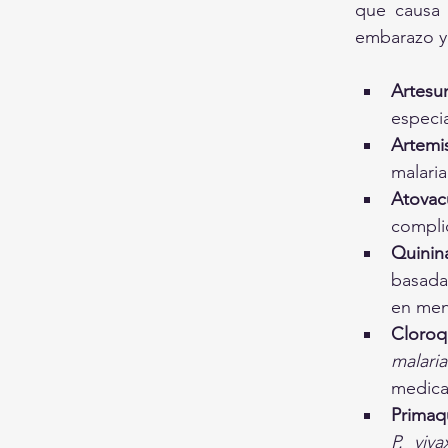
que causa 
embarazo y 
Artesu
especi
Artemi
malaria
Atovac
compli
Quinin
basadas
en men
Cloroq
malari
medic
Primaq
P. viva