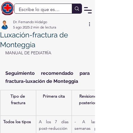
Dr. Fernando Hidalgo
5 ago 2025
2 min de lectura
Luxación-fractura de
Monteggia
MANUAL DE PEDIATRÍA
Seguimiento recomendado para 
fractura-luxación de Monteggia
Tipo de 
Primera cita
Revisiones 
fractura
posteriores
Todos los tipos
A los 7 días 
- A las 2 
post-reducción 
semanas post-