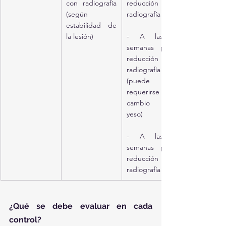
con radiografía 
reducción con 
(según 
radiografía
estabilidad de 
la lesión)
- A las 3 
semanas post-
reducción con 
radiografía 
(puede 
requerirse 
cambio de 
yeso)
- A las 6 
semanas post-
reducción con 
radiografía
¿Qué se debe evaluar en cada 
control?