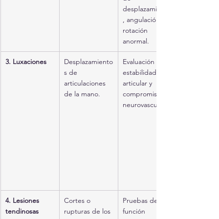
desplazamiento
, angulación o 
rotación 
anormal.
3. Luxaciones
Desplazamiento
Evaluación de 
s de 
estabilidad 
articulaciones 
articular y 
de la mano.
compromiso 
neurovascular.
4. Lesiones 
Cortes o 
Pruebas de 
tendinosas
rupturas de los 
función 