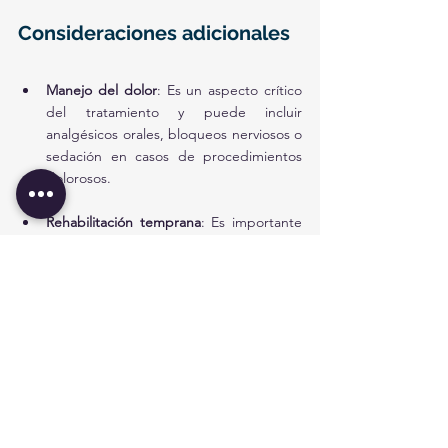
Consideraciones adicionales
Manejo del dolor
: Es un aspecto crítico 
del tratamiento y puede incluir 
analgésicos orales, bloqueos nerviosos o 
sedación en casos de procedimientos 
dolorosos.
Rehabilitación temprana
: Es importante 
para optimizar la recuperación funcional 
y prevenir rigidez articular o atrofia 
muscular.
El objetivo en el departamento de 
emergencias es estabilizar la lesión, 
minimizar el daño adicional y preparar al 
paciente para el seguimiento adecuado, ya 
sea ambulatorio o quirúrgico.