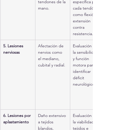
tendones de la 
específica para 
mano.
cada tendón, 
como flexión o 
extensión 
contra 
resistencia.
5. Lesiones 
Afectación de 
Evaluación de 
nerviosas
nervios como 
la sensibilidad 
el mediano, 
y función 
cubital y radial.
motora para 
identificar 
déficit 
neurológico.
6. Lesiones por 
Daño extensivo 
Evaluación de 
aplastamiento
a tejidos 
la viabilidad de 
blandos, 
tejidos e 