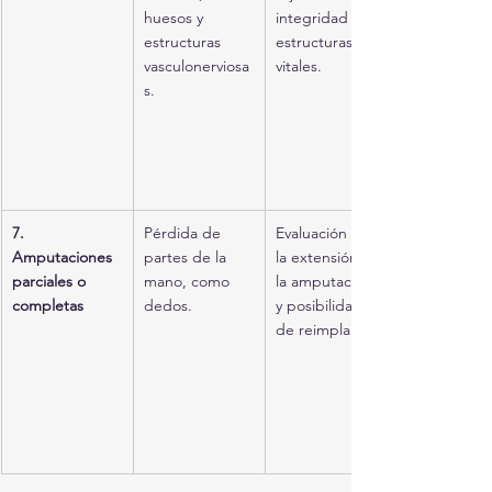
huesos y 
integridad de 
estructuras 
estructuras 
vasculonerviosa
vitales.
s.
7. 
Pérdida de 
Evaluación de 
Amputaciones 
partes de la 
la extensión de 
parciales o 
mano, como 
la amputación 
completas
dedos.
y posibilidad 
de reimplante.