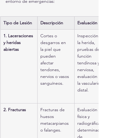
entorno de emergencias:
Tipo de Lesión
Descripción
Evaluación
1. Laceraciones 
Cortes o 
Inspección de 
y heridas 
desgarros en 
la herida, 
abiertas
la piel que 
pruebas de 
pueden 
función 
afectar 
tendinosa y 
tendones, 
nerviosa, 
nervios o vasos 
evaluación de 
sanguíneos.
la vascularidad 
distal.
2. Fracturas
Fracturas de 
Evaluación 
huesos 
física y 
metacarpianos 
radiográfica, 
o falanges.
determinación 
de 