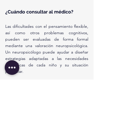
¿Cuándo consultar al médico?
Las dificultades con el pensamiento flexible, 
así como otros problemas cognitivos, 
pueden ser evaluadas de forma formal 
mediante una valoración neuropsicológica. 
Un neuropsicólogo puede ayudar a diseñar 
estrategias adaptadas a las necesidades 
específicas de cada niño y su situación 
particular.
Puntos clave a recordar
Las habilidades de pensamiento flexible 
permiten adaptarse a los cambios y 
pasar de un tema a otro.
Estas habilidades pueden verse 