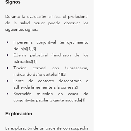
Signos
Durante la evaluación clínica, el profesional 
de la salud ocular puede observar los 
siguientes signos:
Hiperemia conjuntival (enrojecimiento 
del ojo)[1][3]
Edema palpebral (hinchazón de los 
párpados)[1]
Tinción corneal con fluoresceína, 
indicando daño epitelial[1][3]
Lente de contacto descentrada o 
adherida firmemente a la córnea[2]
Secreción mucoide en casos de 
conjuntivitis papilar gigante asociada[1]
Exploración
La exploración de un paciente con sospecha 