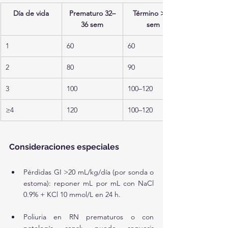
Día de vida
Prematuro 32–
Término >36 
36 sem
sem
1
60
60
2
80
90
3
100
100–120
≥4
120
100–120
Consideraciones especiales
Pérdidas GI >20 mL/kg/día (por sonda o 
estoma): reponer mL por mL con NaCl 
0.9% + KCl 10 mmol/L en 24 h.
Poliuria en RN prematuros o con 