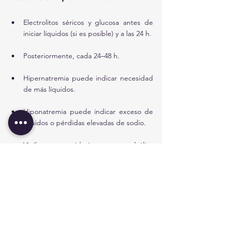
Electrolitos séricos y glucosa antes de 
iniciar líquidos (si es posible) y a las 24 h.
Posteriormente, cada 24–48 h.
Hipernatremia puede indicar necesidad 
de más líquidos.
Hiponatremia puede indicar exceso de 
líquidos o pérdidas elevadas de sodio.
Vigilar acidosis metabólica 
hiperclorémica si se usan soluciones con 
alto contenido de NaCl.
Reintroducción de alimentación 
enteral