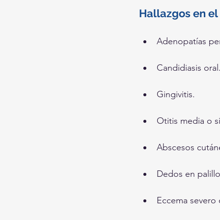
Hallazgos en el
Adenopatías per
Candidiasis oral
Gingivitis.
Otitis media o si
Abscesos cután
Dedos en palill
Eccema severo o