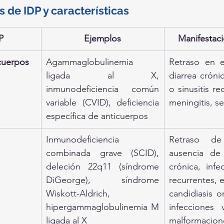
s de IDP y características
P
Ejemplos
Manifestaci
icuerpos
Agammaglobulinemia 
Retraso en el
ligada al X, 
diarrea crónic
inmunodeficiencia común 
o sinusitis re
variable (CVID), deficiencia 
meningitis, se
específica de anticuerpos
Inmunodeficiencia 
Retraso de 
combinada grave (SCID), 
ausencia de 
deleción 22q11 (síndrome 
crónica, infe
DiGeorge), síndrome 
recurrentes, 
Wiskott-Aldrich, 
candidiasis or
hipergammaglobulinemia M 
infecciones v
ligada al X
malformacion