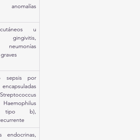
, anomalías 
cutáneos u 
gingivitis, 
s, neumonías 
 graves
o sepsis por 
ncapsuladas 
Streptococcus 
 Haemophilus 
e tipo b), 
ecurrente
 endocrinas, 