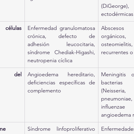
(DiGeorge)
ectodérmicas
células 
Enfermedad granulomatosa 
Abscesos 
crónica, defecto de 
orgánicos, 
adhesión leucocitaria, 
osteomieliti
síndrome Chediak-Higashi, 
recurrentes o
neutropenia cíclica
a del 
Angioedema hereditario, 
Meningitis 
deficiencias específicas de 
bacterias e
complemento
(Neisseria, 
pneumoniae,
influenza
angioedema r
une
Síndrome linfoproliferativo 
Enfermedades