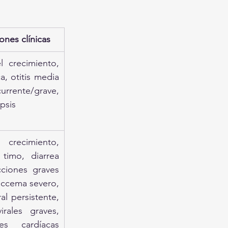
ones clínicas
 crecimiento, 
a, otitis media 
currente/grave, 
psis
crecimiento, 
timo, diarrea 
cciones graves 
eccema severo, 
al persistente, 
irales graves, 
es cardíacas 