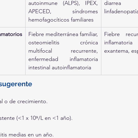
autoinmune (ALPS), IPEX, 
diarrea 
APECED, síndromes 
linfadenopatí
hemofagocíticos familiares
amatorios
Fiebre mediterránea familiar, 
Fiebre recurr
osteomielitis crónica 
inflamatoria 
multifocal recurrente, 
exantema, es
enfermedad inflamatoria 
intestinal autoinflamatoria
a sugerente
l o de crecimiento.
stente (<1 x 10⁹/L en <1 año).
itis medias en un año.