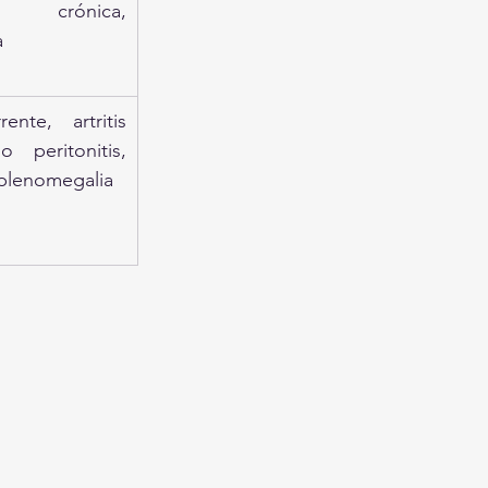
crónica, 
a
ente, artritis 
o peritonitis, 
plenomegalia