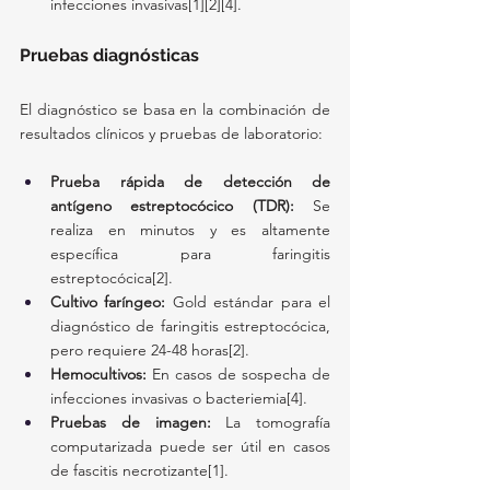
infecciones invasivas[1][2][4].
Pruebas diagnósticas
El diagnóstico se basa en la combinación de 
resultados clínicos y pruebas de laboratorio:
Prueba rápida de detección de 
antígeno estreptocócico (TDR):
 Se 
realiza en minutos y es altamente 
específica para faringitis 
estreptocócica[2].
Cultivo faríngeo:
 Gold estándar para el 
diagnóstico de faringitis estreptocócica, 
pero requiere 24-48 horas[2].
Hemocultivos:
 En casos de sospecha de 
infecciones invasivas o bacteriemia[4].
Pruebas de imagen:
 La tomografía 
computarizada puede ser útil en casos 
de fascitis necrotizante[1].