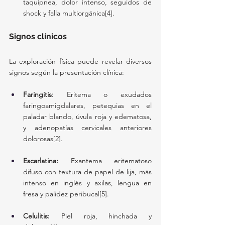
taquipnea, dolor intenso, seguidos de 
shock y falla multiorgánica[4].
Signos clínicos
La exploración física puede revelar diversos 
signos según la presentación clínica:
Faringitis:
 Eritema o exudados 
faringoamigdalares, petequias en el 
paladar blando, úvula roja y edematosa, 
y adenopatías cervicales anteriores 
dolorosas[2].
Escarlatina:
 Exantema eritematoso 
difuso con textura de papel de lija, más 
intenso en inglés y axilas, lengua en 
fresa y palidez peribucal[5].
Celulitis:
 Piel roja, hinchada y 