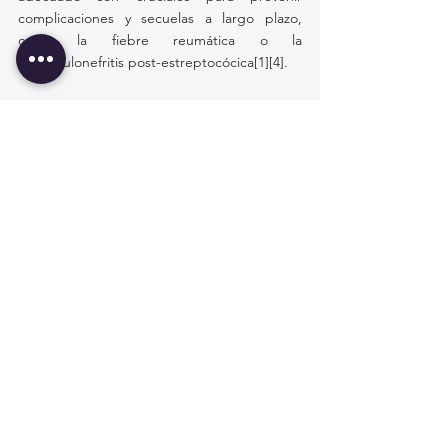
complicaciones y secuelas a largo plazo, 
como la fiebre reumática o la 
glomerulonefritis post-estreptocócica[1][4].
Citas
[1] 
https://www.msdmanuals.com/es/hogar/infe
cciones/infecciones-bacterianas-bacterias-
grampositivas/infecciones-por-estreptococo
[2]
https://pmc.ncbi.nlm.nih.gov/articles/PMC71
05079/
[3]
https://www.healthychildren.org/Spanish/hea
lth-
issues/conditions/infections/Paginas/Group-
A-Streptococcal-Infections.aspx
[4] 
https://www.msdmanuals.com/es/profession