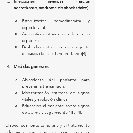
Infecciones invasivas (fascitis 
necrotizante, síndrome de shock tóxico):
Estabilización hemodinámica y 
soporte vital.
Antibióticos intravenosos de amplio 
espectro.
Desbridamiento quirúrgico urgente 
en casos de fascitis necrotizante[4].
Medidas generales:
Aislamiento del paciente para 
prevenir la transmisión.
Monitorización estrecha de signos 
vitales y evolución clínica.
Educación al paciente sobre signos 
de alarma y seguimiento[1][3][4].
El reconocimiento temprano y el tratamiento 
adecuado son cruciales para prevenir 