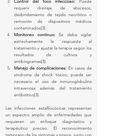
Control del foco infeccioso:
 Puede 
requerir drenaje de abscesos, 
desbridamiento de tejido necrótico o 
remoción de dispositivos médicos 
contaminados[3].
Monitoreo continuo:
 Se debe vigilar 
estrechamente la respuesta al 
tratamiento y ajustar la terapia según los 
resultados de cultivos y 
antibiogramas[3].
Manejo de complicaciones:
 En casos de 
síndrome de shock tóxico, puede ser 
necesario el uso de inmunoglobulina 
intravenosa además del tratamiento 
antibiótico[3].
Las infecciones estafilocócicas representan 
un espectro amplio de enfermedades que 
requieren un enfoque diagnóstico y 
terapéutico preciso. El reconocimiento 
temprano de los síntomas y signos, junto con 