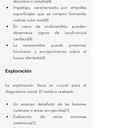
abscesos o celulitis[4]
Impétigo, caracterizado por ampollas 
superficiales que se rompen formando 
costras color miel[4]
En casos de endocarditis, pueden 
observarse signos de insuficiencia 
cardíaca[4]
La osteomielitis puede presentar 
hinchazón y enrojecimiento sobre el 
hueso afectado[4]
Exploración
La exploración física es crucial para el 
diagnóstico inicial. El médico realizará:
Un examen detallado de las lesiones 
cutáneas o áreas enrojecidas[1]
Evaluación de otros síntomas 
sistémicos[1]