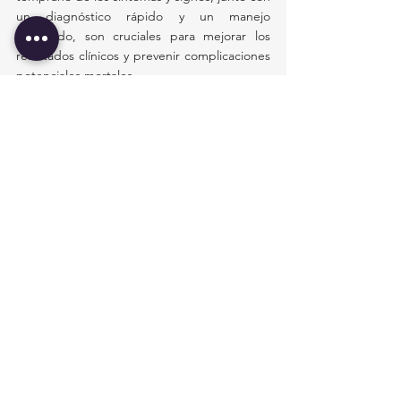
un diagnóstico rápido y un manejo 
adecuado, son cruciales para mejorar los 
resultados clínicos y prevenir complicaciones 
potenciales mortales.
Citas
[1] 
https://www.mayoclinic.org/es/diseases-
conditions/staph-infections/diagnosis-
treatment/drc-20356227
[2]
https://medlineplus.gov/spanish/staphylococ
calinfections.html
[3]
https://www.msdmanuals.com/es/profession
al/enfermedades-infecciosas/cocos-
grampositivos/infecciones-por-estafilococos?
ruleredirectid=755
[4]
https://www.msdmanuals.com/es/hogar/infe