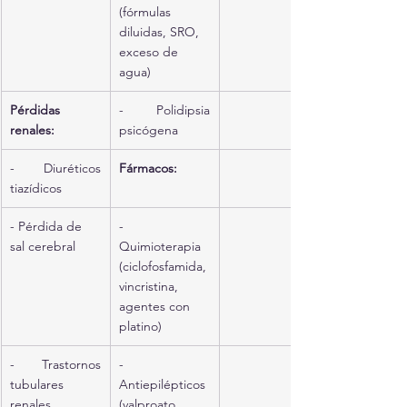
(fórmulas 
diluidas, SRO, 
exceso de 
agua)
Pérdidas 
- Polidipsia 
renales:
psicógena
- Diuréticos 
Fármacos:
tiazídicos
- Pérdida de 
- 
sal cerebral
Quimioterapia 
(ciclofosfamida, 
vincristina, 
agentes con 
platino)
- Trastornos 
- 
tubulares 
Antiepilépticos 
renales 
(valproato, 