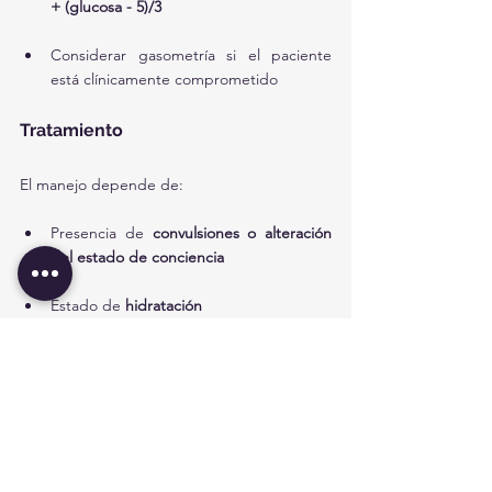
+ (glucosa - 5)/3
Considerar gasometría si el paciente 
está clínicamente comprometido
Tratamiento
El manejo depende de:
Presencia de 
convulsiones o alteración 
del estado de conciencia
Estado de 
hidratación
Objetivo de corrección del 
sodio:
Incrementar 
6–8 mmol/L en 24 horas
(Si 
el niño presenta convulsiones, seguir 
protocolo específico)
Todos los pacientes deben tener: