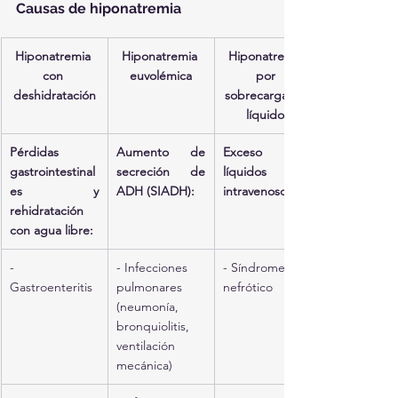
Causas de hiponatremia
Hiponatremia 
Hiponatremia 
Hiponatremia 
con 
euvolémica
por 
deshidratación
sobrecarga de 
líquidos
Pérdidas 
Aumento de 
Exceso de 
gastrointestinal
secreción de 
líquidos 
es y 
ADH (SIADH):
intravenosos
rehidratación 
con agua libre:
- 
- Infecciones 
- Síndrome 
Gastroenteritis
pulmonares 
nefrótico
(neumonía, 
bronquiolitis, 
ventilación 
mecánica)