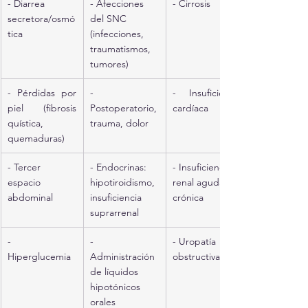
- Diarrea 
- Afecciones 
- Cirrosis
secretora/osmó
del SNC 
tica
(infecciones, 
traumatismos, 
tumores)
- Pérdidas por 
- 
- Insuficiencia 
piel (fibrosis 
Postoperatorio, 
cardíaca
quística, 
trauma, dolor
quemaduras)
- Tercer 
- Endocrinas: 
- Insuficiencia 
espacio 
hipotiroidismo, 
renal aguda o 
abdominal
insuficiencia 
crónica
suprarrenal
- 
- 
- Uropatía 
Hiperglucemia
Administración 
obstructiva
de líquidos 
hipotónicos 
orales 