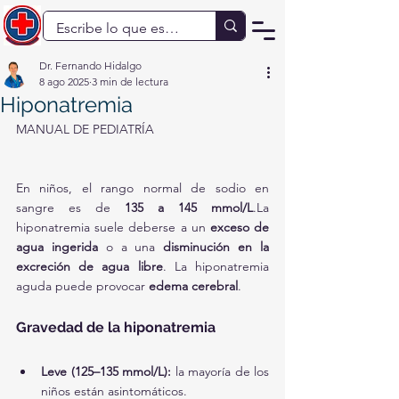
Dr. Fernando Hidalgo
8 ago 2025
3 min de lectura
Hiponatremia
MANUAL DE PEDIATRÍA
En niños, el rango normal de sodio en 
sangre es de 
135 a 145 mmol/L
.La 
hiponatremia suele deberse a un 
exceso de 
agua ingerida
 o a una 
disminución en la 
excreción de agua libre
. La hiponatremia 
aguda puede provocar 
edema cerebral
.
Gravedad de la hiponatremia
Leve (125–135 mmol/L):
 la mayoría de los 
niños están asintomáticos.