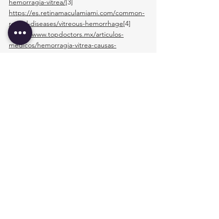
hemorragia-vitrea/
[3]
https://es.retinamaculamiami.com/common-
retinal-diseases/vitreous-hemorrhage
[4]
https://www.topdoctors.mx/articulos-
medicos/hemorragia-vitrea-causas-
complicaciones-y-tratamiento/
[5]
https://www.imss.gob.mx/sites/all/statics/gui
asclinicas/177GRR.pdf
[6]
https://sintesis.med.uchile.cl/condiciones-
clinicas/oftalmologia/oftalmologia-
situaciones-clinicas-de-urgencia/12478-
hemorragia-vitrea
[7]
https://oftalmologoaldia.com/hemorragia-
vitrea/
[8]
https://www.institutmacula.com/es/patologia
/hemorragia-intraocular/
[9]
http://scielo.sld.cu/scielo.php?pid=S1727-
897X2020000100126&script=sci_arttext
[10]
https://accessmedicina.mhmedical.com/cont
ent.aspx?bookid=3323§ionid=277965421