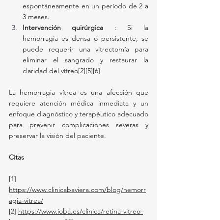
espontáneamente en un período de 2 a 
3 meses.
Intervención quirúrgica
 : Si la 
hemorragia es densa o persistente, se 
puede requerir una vitrectomía para 
eliminar el sangrado y restaurar la 
claridad del vítreo[2][5][6].
La hemorragia vítrea es una afección que 
requiere atención médica inmediata y un 
enfoque diagnóstico y terapéutico adecuado 
para prevenir complicaciones severas y 
preservar la visión del paciente.
Citas
[1] 
https://www.clinicabaviera.com/blog/hemorr
agia-vitrea/
[2]
https://www.ioba.es/clinica/retina-vitreo-