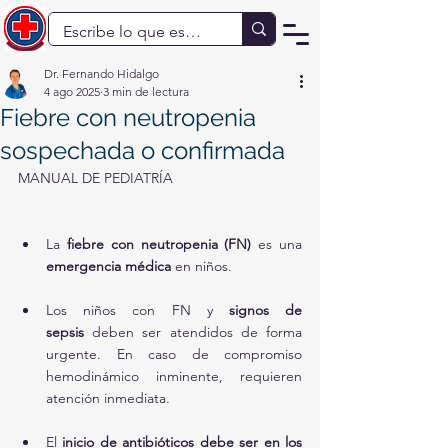
Dr. Fernando Hidalgo
4 ago 2025
3 min de lectura
Fiebre con neutropenia
sospechada o confirmada
MANUAL DE PEDIATRÍA
La 
fiebre con neutropenia (FN)
 es una 
emergencia médica
 en niños.
Los niños con FN y 
signos de 
sepsis
 deben ser atendidos de forma 
urgente. En caso de compromiso 
hemodinámico inminente, requieren 
atención inmediata.
El 
inicio de antibióticos debe ser en los 