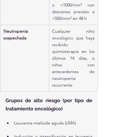
o <1000/mm³ con 
descenso previsto a 
<500/mm³ en 48 h
Neutropenia 
Cualquier niño 
sospechada
oncológico que haya 
recibido 
quimioterapia en los 
últimos 14 días, o 
niños con 
antecedentes de 
neutropenia 
recurrente
Grupos de alto riesgo (por tipo de 
tratamiento oncológico)
Leucemia mieloide aguda (LMA)
Inducción o intensificación en leucemia 